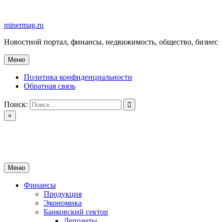
Перейти
к
minermag.ru
содержимому
Новостной портал, финансы, недвижимость, общество, бизнес
Меню
Политика конфиденциальности
Обратная связь
Поиск:
×
minermag.ru
Новостной портал, финансы, недвижимость, общество, бизнес
Меню
Финансы
Продукция
Экономика
Банковский сектор
Депозиты