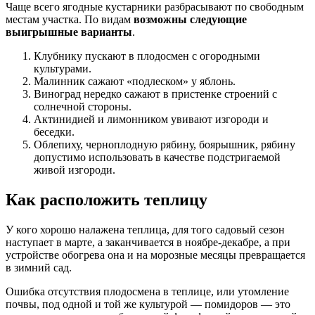
Чаще всего ягодные кустарники разбрасывают по свободным
местам участка. По видам
возможны следующие
выигрышные варианты
.
Клубнику пускают в плодосмен с огородными
культурами.
Малинник сажают «подлеском» у яблонь.
Виноград нередко сажают в пристенке строений с
солнечной стороны.
Актинидией и лимонником увивают изгороди и
беседки.
Облепиху, черноплодную рябину, боярышник, рябину
допустимо использовать в качестве подстригаемой
живой изгороди.
Как расположить теплицу
У кого хорошо налажена теплица, для того садовый сезон
наступает в марте, а заканчивается в ноябре-декабре, а при
устройстве обогрева она и на морозные месяцы превращается
в зимний сад.
Ошибка отсутствия плодосмена в теплице, или утомление
почвы, под одной и той же культурой — помидоров — это