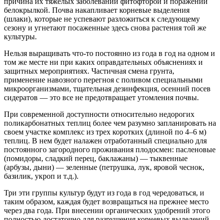
причина их тяжелых заболеваний фитофторой и поражений
белокрылкой. Почва накапливает корневые выделения
(шлаки), которые не успевают разложиться к следующему
сезону и угнетают посаженные здесь снова растения той же
культуры.
Нельзя выращивать что-то постоянно из года в год на одном и
том же месте ни при каких оправдательных объяснениях и
защитных мероприятиях. Частичная смена грунта,
применение навозного перегноя с поливом специальными
микроорганизмами, тщательная дезинфекция, осенний посев
сидератов — это все не предотвращает утомления почвы.
При современной доступности относительно недорогих
поликарбонатных теплиц более чем разумно запланировать на
своем участке комплекс из трех коротких (длиной по 4–6 м)
теплиц. В нем будет налажен отработанный специально для
постоянного загородного проживания плодосмен: пасленовые
(помидоры, сладкий перец, баклажаны) — тыквенные
(арбузы, дыни) — зеленные (петрушка, лук, яровой чеснок,
базилик, укроп и т.д.).
Три эти группы культур будут из года в год чередоваться, и
таким образом, каждая будет возвращаться на прежнее место
через два года. При внесении органических удобрений этого
полностью достаточно для разрушения корневых выделений.