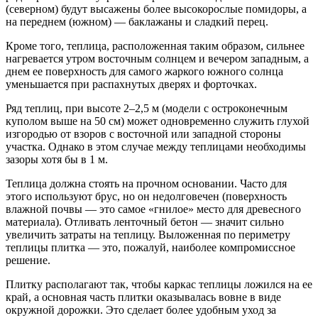
(северном) будут высажены более высокорослые помидоры, а
на переднем (южном) — баклажаны и сладкий перец.
Кроме того, теплица, расположенная таким образом, сильнее
нагревается утром восточным солнцем и вечером западным, а
днем ее поверхность для самого жаркого южного солнца
уменьшается при распахнутых дверях и форточках.
Ряд теплиц, при высоте 2–2,5 м (модели с остроконечным
куполом выше на 50 см) может одновременно служить глухой
изгородью от взоров с восточной или западной стороны
участка. Однако в этом случае между теплицами необходимы
зазоры хотя бы в 1 м.
Теплица должна стоять на прочном основании. Часто для
этого используют брус, но он недолговечен (поверхность
влажной почвы — это самое «гнилое» место для древесного
материала). Отливать ленточный бетон — значит сильно
увеличить затраты на теплицу. Выложенная по периметру
теплицы плитка — это, пожалуй, наиболее компромиссное
решение.
Плитку располагают так, чтобы каркас теплицы ложился на ее
край, а основная часть плитки оказывалась вовне в виде
окружной дорожки. Это сделает более удобным уход за