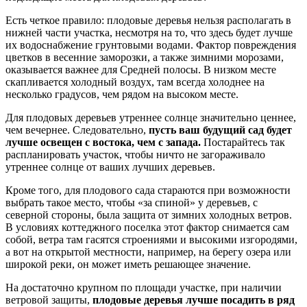
Есть четкое правило: плодовые деревья нельзя располагать в
нижней части участка, несмотря на то, что здесь будет лучше
их водоснабжение грунтовыми водами. Фактор повреждения
цветков в весенние заморозки, а также зимними морозами,
оказывается важнее для Средней полосы. В низком месте
скапливается холодный воздух, там всегда холоднее на
несколько градусов, чем рядом на высоком месте.
Для плодовых деревьев утреннее солнце значительно ценнее,
чем вечернее. Следовательно,
пусть ваш будущий сад будет
лучше освещен с востока, чем с запада.
Постарайтесь так
распланировать участок, чтобы ничто не загораживало
утреннее солнце от ваших лучших деревьев.
Кроме того, для плодового сада стараются при возможности
выбрать такое место, чтобы «за спиной» у деревьев, с
северной стороны, была защита от зимних холодных ветров.
В условиях коттеджного поселка этот фактор снимается сам
собой, ветра там гасятся строениями и высокими изгородями,
а вот на открытой местности, например, на берегу озера или
широкой реки, он может иметь решающее значение.
На достаточно крупном по площади участке, при наличии
ветровой защиты,
плодовые деревья лучше посадить в ряд