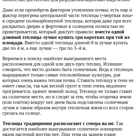
Даже если пренебречь фактором утомления почвы, есть еще и
фактор перегрева центральной части теплицы («мертвая зона»
в середине поликарбонатной теплицы, которая даже при всех
раскрытых дверях и форточках в солнцепек полностью не
проветривается), который диктует правило:
вместо одной
длинной теплицы лучше купить три коротких при той же
площади.
Вместо одной теплицы длиной 8 м лучше купить
две по 4 м, а еще лучше — три по 3–4 м.
Вернемся к поиску наиболее выигрышного места
расположения для одной или двух-трех теплиц. Излишне
говорить, что место должно быть солнечным. Ведь в теплицах
выращивают только самые теплолюбивые культуры, для
которых очень важна теплая почва. Ставить теплицу в тени не
имеет смысла, так как весной грунт в тени очень медленно
прогревается, хранит зимний холод. Теплицу не только ставят
на солнечное место, но и следят за тем, чтобы оторочка земли
(или плиток) вокруг нее днем была подставлена солнечным
лучам и таким образом внутри тепличная земля со всех сторон
грелась на солнце.
Теплицы традиционно располагают с севера на юг.
Так
достигается наиболее выигрышное солнечное освещение
рядов растений внутри нее. При этом на заднем плане