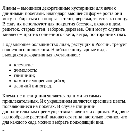
Лианы – вьющиеся декоративные кустарники для дачи с
длинными побегами. Благодаря вьющейся форме роста они
могут взбираться на опоры – стены, деревья, тянутся к солнцу.
В саду их используют для покрытия беседок, входов в дом,
решеток, старых стен, заборов, деревьев. Они могут служить
занавесом против солнечного света, ветра, посторонних глаз.
Подавляющее большинство лиан, растущих в России, требует
солнечного положения. Наиболее популярные виды
вьющихся декоративных кустарников:
клематис;
жимолость;
глицинии;
кампсис укореняющийся;
девичий виноград.
Клематис и глициния являются одними из самых
привлекательных. Их украшением являются красивые цветы,
появляющиеся на побегах. В случае глициний
дополнительным преимуществом является их аромат. Видовое
разнообразие растений вьющегося типа настолько велико, что
для каждого сада можно выбрать подходящий вид.