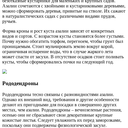
безотказные кустарники для маленьких и крупных садов.
Азалии сочетаются с хвойными и кустарниковыми деревьями,
можно сформировать деревья, привитые на стволе. Их сажают
в натуралистических садах с различными видами прудов,
ручьев.
Форма кроны и рост куста азалии зависят от конкретных
видов и сортов. С возрастом кусты становятся более густыми.
Почву нужно обогатить торфом, перегноем, чтобы грунт был
проницаемым. Стоит мульчировать землю вокруг корой,
ограничивая испарение воды, что в случае жаркого лета
может спасти от засухи. В отсутствие осадков стоит поливать
кусты, чтобы сформировались почки на следующий год.
Рододендроны
Рододендроны тесно связаны с разновидностями азалии.
Однако их внешний вид, требования и другие особенности
делают их пригодными для посадки в совершенно других
местах, чем азалии. Рододендроны – вечнозеленые растения,
осенью они не сбрасывают свои декоративные крупные
кожистые листья. Следует увлажнить их перед заморозками,
поскольку они подвержены физиологической засухе.