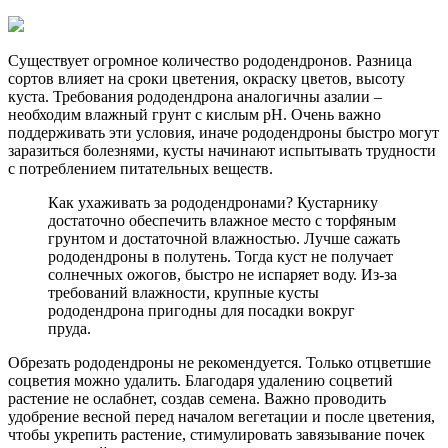
Существует огромное количество рододендронов. Разница
сортов влияет на сроки цветения, окраску цветов, высоту
куста. Требования рододендрона аналогичны азалии –
необходим влажный грунт с кислым pH. Очень важно
поддерживать эти условия, иначе рододендроны быстро могут
заразиться болезнями, кусты начинают испытывать трудности
с потреблением питательных веществ.
Как ухаживать за рододендронами? Кустарнику
достаточно обеспечить влажное место с торфяным
грунтом и достаточной влажностью. Лучше сажать
рододендроны в полутень. Тогда куст не получает
солнечных ожогов, быстро не испаряет воду. Из-за
требований влажности, крупные кусты
рододендрона пригодны для посадки вокруг
пруда.
Обрезать рододендроны не рекомендуется. Только отцветшие
соцветия можно удалить. Благодаря удалению соцветий
растение не ослабнет, создав семена. Важно проводить
удобрение весной перед началом вегетации и после цветения,
чтобы укрепить растение, стимулировать завязывание почек