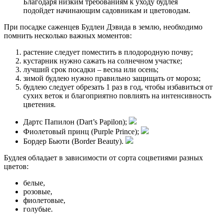
Благодаря низким требованиям к уходу будлея
подойдет начинающим садовникам и цветоводам.
При посадке саженцев Будлеи Дэвида в землю, необходимо
помнить несколько важных моментов:
растение следует поместить в плодородную почву;
кустарник нужно сажать на солнечном участке;
лучший срок посадки – весна или осень;
зимой будлею нужно правильно защищать от мороза;
будлею следует обрезать 1 раз в год, чтобы избавиться от
сухих веток и благоприятно повлиять на интенсивность
цветения.
Дартс Папилон (Dart’s Papilon);
Фиолетовый принц (Purple Prince);
Бордер Бьюти (Border Beauty).
Будлея обладает в зависимости от сорта соцветиями разных
цветов:
белые,
розовые,
фиолетовые,
голубые.