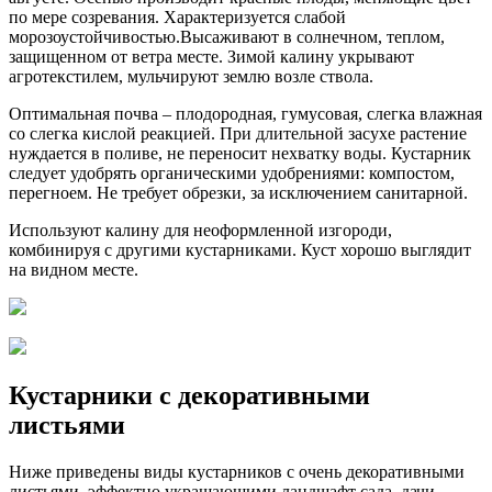
по мере созревания. Характеризуется слабой
морозоустойчивостью.Высаживают в солнечном, теплом,
защищенном от ветра месте. Зимой калину укрывают
агротекстилем, мульчируют землю возле ствола.
Оптимальная почва – плодородная, гумусовая, слегка влажная
со слегка кислой реакцией. При длительной засухе растение
нуждается в поливе, не переносит нехватку воды. Кустарник
следует удобрять органическими удобрениями: компостом,
перегноем. Не требует обрезки, за исключением санитарной.
Используют калину для неоформленной изгороди,
комбинируя с другими кустарниками. Куст хорошо выглядит
на видном месте.
Кустарники с декоративными
листьями
Ниже приведены виды кустарников с очень декоративными
листьями, эффектно украшающими ландшафт сада, дачи.