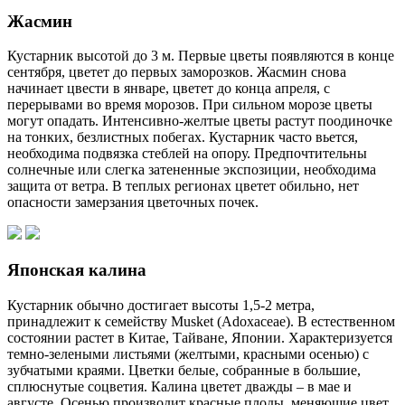
Жасмин
Кустарник высотой до 3 м. Первые цветы появляются в конце
сентября, цветет до первых заморозков. Жасмин снова
начинает цвести в январе, цветет до конца апреля, с
перерывами во время морозов. При сильном морозе цветы
могут опадать. Интенсивно-желтые цветы растут поодиночке
на тонких, безлистных побегах. Кустарник часто вьется,
необходима подвязка стеблей на опору. Предпочтительны
солнечные или слегка затененные экспозиции, необходима
защита от ветра. В теплых регионах цветет обильно, нет
опасности замерзания цветочных почек.
Японская калина
Кустарник обычно достигает высоты 1,5-2 метра,
принадлежит к семейству Musket (Adoxaceae). В естественном
состоянии растет в Китае, Тайване, Японии. Характеризуется
темно-зелеными листьями (желтыми, красными осенью) с
зубчатыми краями. Цветки белые, собранные в большие,
сплюснутые соцветия. Калина цветет дважды – в мае и
августе. Осенью производит красные плоды, меняющие цвет