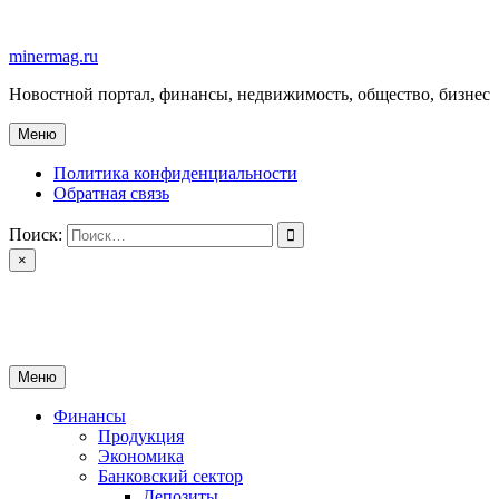
Перейти
к
minermag.ru
содержимому
Новостной портал, финансы, недвижимость, общество, бизнес
Меню
Политика конфиденциальности
Обратная связь
Поиск:
×
minermag.ru
Новостной портал, финансы, недвижимость, общество, бизнес
Меню
Финансы
Продукция
Экономика
Банковский сектор
Депозиты