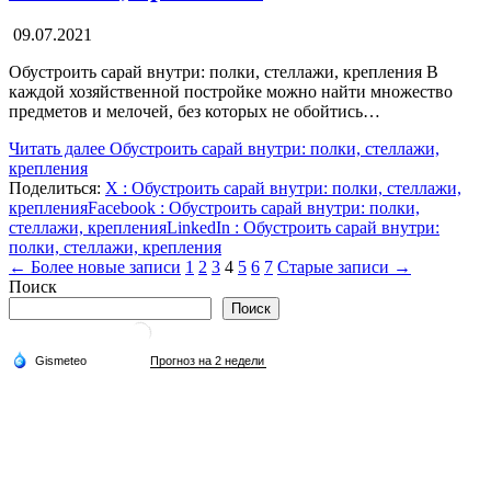
09.07.2021
Обустроить сарай внутри: полки, стеллажи, крепления В
каждой хозяйственной постройке можно найти множество
предметов и мелочей, без которых не обойтись…
Читать далее
Обустроить сарай внутри: полки, стеллажи,
крепления
Поделиться:
X
: Обустроить сарай внутри: полки, стеллажи,
крепления
Facebook
: Обустроить сарай внутри: полки,
стеллажи, крепления
LinkedIn
: Обустроить сарай внутри:
полки, стеллажи, крепления
Пагинация
← Более новые записи
1
2
3
4
5
6
7
Старые записи →
Поиск
записей
Поиск