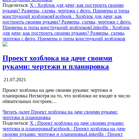
Поделиться:
X
: Хозблок для дачи; как построить своими
руками? Размеры, схемы, чертежи с фото. Примеры и типы
конструкций хозблоков
Facebook
: Хозблок для дачи; как
построить своими руками? Размеры, схемы, чертежи с фото.
Примеры и типы конструкций хозблоков
LinkedIn
: Хозблок
для дачи; как построить своими руками? Размеры, схемы,
чертежи с фото. Примеры и типы конструкций хозблоков
Проект хозблока на даче своими
руками: чертежи и планировка
21.07.2021
Проект хозблока на даче своими руками: чертежи и
планировка Несмотря на то, что хозблоки не входят в число
обязательных построек…
Читать далее
Проект хозблока на даче своими руками:
чертежи и планировка
Поделиться:
X
: Проект хозблока на даче своими руками:
чертежи и планировка
Facebook
: Проект хозблока на даче
своими руками: чертежи и планировка
LinkedIn
: Проект