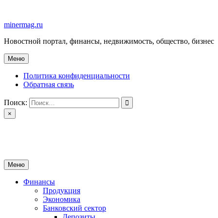
Перейти
к
minermag.ru
содержимому
Новостной портал, финансы, недвижимость, общество, бизнес
Меню
Политика конфиденциальности
Обратная связь
Поиск:
×
minermag.ru
Новостной портал, финансы, недвижимость, общество, бизнес
Меню
Финансы
Продукция
Экономика
Банковский сектор
Депозиты