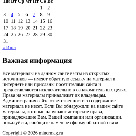
Пн
Вт
Ср
Чт
Пт
Сб
Вс
1
2
3
4
5
6
7
8
9
10
11
12
13
14
15
16
17
18
19
20
21
22
23
24
25
26
27
28
29
30
31
« Июл
Важная информация
Все материалы на данном сайте взяты из открытых
источников — имеют обратную ссылку на материал в
интернете или присланы посетителями сайта и
предоставляются исключительно в ознакомительных целях.
Права на материалы принадлежат их владельцам.
Администрация сайта ответственности за содержание
материала не несет. Если Вы обнаружили на нашем сайте
материалы, которые нарушают авторские права,
принадлежащие Вам, Вашей компании или организации,
пожалуйста, сообщите нам через форму обратной связи.
Copyright © 2026 minermag.ru