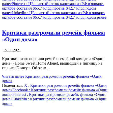
ранее
Pinterest
: ЦБ: чистый отток капитала из РФ в январе-
октябре составил $65,7 млрд против $42,7 млрд годом
ранее
LinkedIn
: ЦБ: чистый отток капитала из РФ в январе-
октябре составил $65,7 млрд против $42,7 млрд годом ранее
Критики разгромили ремейк фильма
«Один дома»
15.11.2021
Критики низко оценили ремейк семейной комедии «Один
дома» (Home Sweet Home Alone), вышедшей в пятницу на
сервисе Disney+. Об этом…
Читать далее
Критики разгромили ремейк фильма «Один
дома»
Поделиться:
X
: Критики разгромили ремейк фильма «Один
дома»
Facebook
: Критики разгромили ремейк фильма «Один
дома»
Pinterest
: Критики разгромили ремейк фильма «Один
дома»
LinkedIn
: Критики разгромили ремейк фильма «Один
дома»