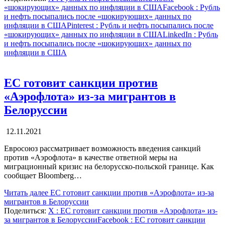
«шокирующих» данных по инфляции в США
Facebook
: Рубль
и нефть посыпались после «шокирующих» данных по
инфляции в США
Pinterest
: Рубль и нефть посыпались после
«шокирующих» данных по инфляции в США
LinkedIn
: Рубль
и нефть посыпались после «шокирующих» данных по
инфляции в США
ЕС готовит санкции против
«Аэрофлота» из-за мигрантов в
Белоруссии
12.11.2021
Евросоюз рассматривает возможность введения санкций
против «Аэрофлота» в качестве ответной меры на
миграционный кризис на белорусско-польской границе. Как
сообщает Bloomberg…
Читать далее
ЕС готовит санкции против «Аэрофлота» из-за
мигрантов в Белоруссии
Поделиться:
X
: ЕС готовит санкции против «Аэрофлота» из-
за мигрантов в Белоруссии
Facebook
: ЕС готовит санкции