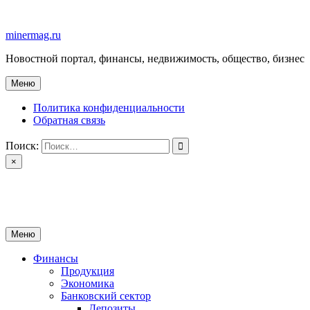
Перейти
к
minermag.ru
содержимому
Новостной портал, финансы, недвижимость, общество, бизнес
Меню
Политика конфиденциальности
Обратная связь
Поиск:
×
minermag.ru
Новостной портал, финансы, недвижимость, общество, бизнес
Меню
Финансы
Продукция
Экономика
Банковский сектор
Депозиты