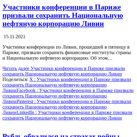
Участники конференции в Париже
призвали сохранить Национальную
нефтяную корпорацию Ливии
15.11.2021
Участники конференции по Ливии, прошедшей в пятницу в
Париже, призвали сохранить финансовые институты страны
и Национальную нефтяную корпорацию. Об этом…
Читать далее
Участники конференции в Париже призвали
сохранить Национальную нефтяную корпорацию Ливии
Поделиться:
X
: Участники конференции в Париже призвали
сохранить Национальную нефтяную корпорацию
Ливии
Facebook
: Участники конференции в Париже призвали
сохранить Национальную нефтяную корпорацию
Ливии
Pinterest
: Участники конференции в Париже призвали
сохранить Национальную нефтяную корпорацию
Ливии
LinkedIn
: Участники конференции в Париже призвали
сохранить Национальную нефтяную корпорацию Ливии
Рубль обвалился на страхах войны