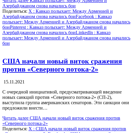
Читать далее
Кавказ полыхает: Между Арменией и
Азербайджаном снова начались бои
Поделиться:
X
: Кавказ полыхает: Между Арменией и
Азербайджаном снова начались бои
Facebook
: Кавказ
полыхает: Между Арменией и Азербайджаном снова начались
бои
Pinterest
: Кавказ полыхает: Между Арменией и
Азербайджаном снова начались бои
LinkedIn
: Кавказ
полыхает: Между Арменией и Азербайджаном снова начались
бои
США начали новый виток сражения
против «Северного потока-2»
15.11.2021
С очередной инициативой, предусматривающей введение
новых санкций против «Северного потока-2» (СП-2),
выступила группа американских сенаторов. Эти санкции они
предложили внести…
Читать далее
США начали новый виток сражения против
«Северного потока-2»
Поделиться:
X
: США начали новый виток сражения против