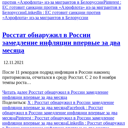
против «Аэрофлота» из-за мигрантов в Белоруссии
Pinterest
:
ЕС готовит санкции против «Аэрофлота» из-за мигрантов в
Белоруссии
LinkedIn
: ЕС готовит санкции против
«Аэрофлота» из-за мигрантов в Белоруссии
Росстат обнаружил в России
замедление инфляции впервые за два
месяца
12.11.2021
После 11 рекордов подряд инфляция в России наконец
притормозила, отчитался в среду Росстат. С 2 по 8 ноября
темпы роста…
Читать далее
Росстат обнаружил в России замедление
инфляции впервые за два месяца
Поделиться:
X
: Росстат обнаружил в России замедление
инфляции впервые за два месяца
Facebook
: Росстат
обнаружил в России замедление инфляции впервые за два
месяца
Pinterest
: Росстат обнаружил в России замедление
инфляции впервые за два месяца
LinkedIn
: Росстат обнаружил