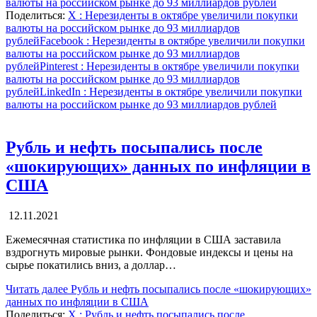
валюты на российском рынке до 93 миллиардов рублей
Поделиться:
X
: Нерезиденты в октябре увеличили покупки
валюты на российском рынке до 93 миллиардов
рублей
Facebook
: Нерезиденты в октябре увеличили покупки
валюты на российском рынке до 93 миллиардов
рублей
Pinterest
: Нерезиденты в октябре увеличили покупки
валюты на российском рынке до 93 миллиардов
рублей
LinkedIn
: Нерезиденты в октябре увеличили покупки
валюты на российском рынке до 93 миллиардов рублей
Рубль и нефть посыпались после
«шокирующих» данных по инфляции в
США
12.11.2021
Ежемесячная статистика по инфляции в США заставила
вздрогнуть мировые рынки. Фондовые индексы и цены на
сырье покатились вниз, а доллар…
Читать далее
Рубль и нефть посыпались после «шокирующих»
данных по инфляции в США
Поделиться:
X
: Рубль и нефть посыпались после