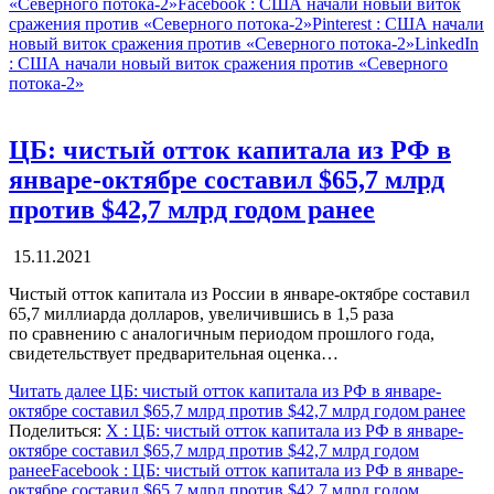
«Северного потока-2»
Facebook
: США начали новый виток
сражения против «Северного потока-2»
Pinterest
: США начали
новый виток сражения против «Северного потока-2»
LinkedIn
: США начали новый виток сражения против «Северного
потока-2»
ЦБ: чистый отток капитала из РФ в
январе-октябре составил $65,7 млрд
против $42,7 млрд годом ранее
15.11.2021
Чистый отток капитала из России в январе-октябре составил
65,7 миллиарда долларов, увеличившись в 1,5 раза
по сравнению с аналогичным периодом прошлого года,
свидетельствует предварительная оценка…
Читать далее
ЦБ: чистый отток капитала из РФ в январе-
октябре составил $65,7 млрд против $42,7 млрд годом ранее
Поделиться:
X
: ЦБ: чистый отток капитала из РФ в январе-
октябре составил $65,7 млрд против $42,7 млрд годом
ранее
Facebook
: ЦБ: чистый отток капитала из РФ в январе-
октябре составил $65,7 млрд против $42,7 млрд годом