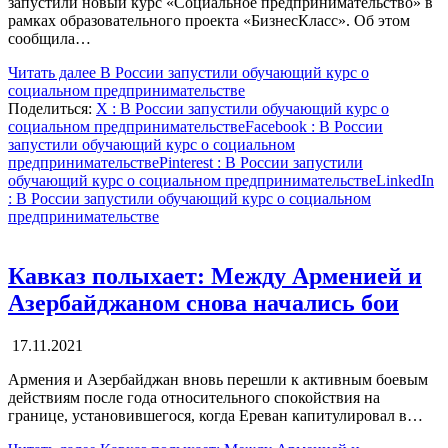
запустили новый курс «Социальное предпринимательство» в
рамках образовательного проекта «БизнесКласс». Об этом
сообщила…
Читать далее
В России запустили обучающий курс о
социальном предпринимательстве
Поделиться:
X
: В России запустили обучающий курс о
социальном предпринимательстве
Facebook
: В России
запустили обучающий курс о социальном
предпринимательстве
Pinterest
: В России запустили
обучающий курс о социальном предпринимательстве
LinkedIn
: В России запустили обучающий курс о социальном
предпринимательстве
Кавказ полыхает: Между Арменией и
Азербайджаном снова начались бои
17.11.2021
Армения и Азербайджан вновь перешли к активным боевым
действиям после года относительного спокойствия на
границе, установившегося, когда Ереван капитулировал в…