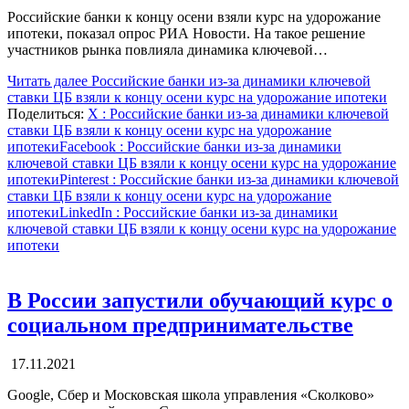
Российские банки к концу осени взяли курс на удорожание
ипотеки, показал опрос РИА Новости. На такое решение
участников рынка повлияла динамика ключевой…
Читать далее
Российские банки из-за динамики ключевой
ставки ЦБ взяли к концу осени курс на удорожание ипотеки
Поделиться:
X
: Российские банки из-за динамики ключевой
ставки ЦБ взяли к концу осени курс на удорожание
ипотеки
Facebook
: Российские банки из-за динамики
ключевой ставки ЦБ взяли к концу осени курс на удорожание
ипотеки
Pinterest
: Российские банки из-за динамики ключевой
ставки ЦБ взяли к концу осени курс на удорожание
ипотеки
LinkedIn
: Российские банки из-за динамики
ключевой ставки ЦБ взяли к концу осени курс на удорожание
ипотеки
В России запустили обучающий курс о
социальном предпринимательстве
17.11.2021
Google, Сбер и Московская школа управления «Сколково»