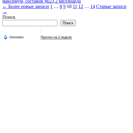
максимум, составив $623,2 миллиарда
Пагинация
← Более новые записи
1
…
8
9
10
11
12
…
14
Старые записи
→
записей
Поиск
Поиск