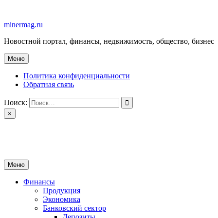
Перейти
к
minermag.ru
содержимому
Новостной портал, финансы, недвижимость, общество, бизнес
Меню
Политика конфиденциальности
Обратная связь
Поиск:
×
minermag.ru
Новостной портал, финансы, недвижимость, общество, бизнес
Меню
Финансы
Продукция
Экономика
Банковский сектор
Депозиты