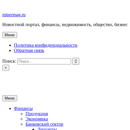
Перейти
к
minermag.ru
содержимому
Новостной портал, финансы, недвижимость, общество, бизнес
Меню
Политика конфиденциальности
Обратная связь
Поиск:
×
minermag.ru
Новостной портал, финансы, недвижимость, общество, бизнес
Меню
Финансы
Продукция
Экономика
Банковский сектор
Депозиты