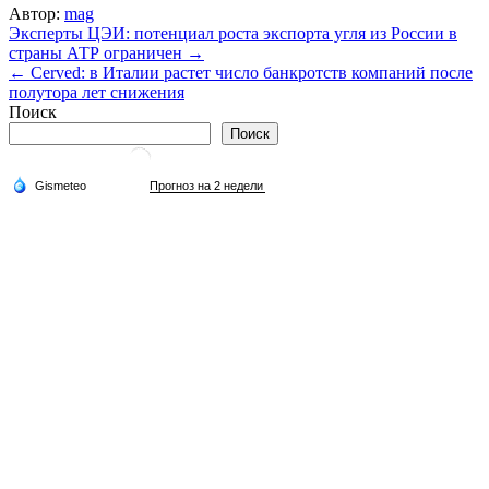
Автор:
mag
Навигация
Эксперты ЦЭИ: потенциал роста экспорта угля из России в
страны АТР ограничен →
по
← Cerved: в Италии растет число банкротств компаний после
записям
полутора лет снижения
Поиск
Поиск