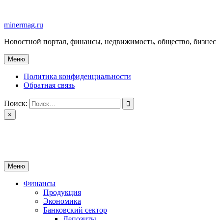
Перейти
к
minermag.ru
содержимому
Новостной портал, финансы, недвижимость, общество, бизнес
Меню
Политика конфиденциальности
Обратная связь
Поиск:
×
minermag.ru
Новостной портал, финансы, недвижимость, общество, бизнес
Меню
Финансы
Продукция
Экономика
Банковский сектор
Депозиты