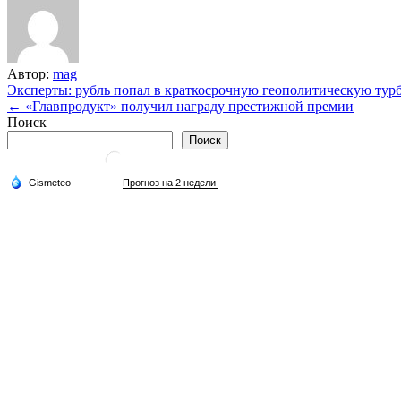
Автор:
mag
Навигация
Эксперты: рубль попал в краткосрочную геополитическую тур
← «Главпродукт» получил награду престижной премии
по
Поиск
записям
Поиск