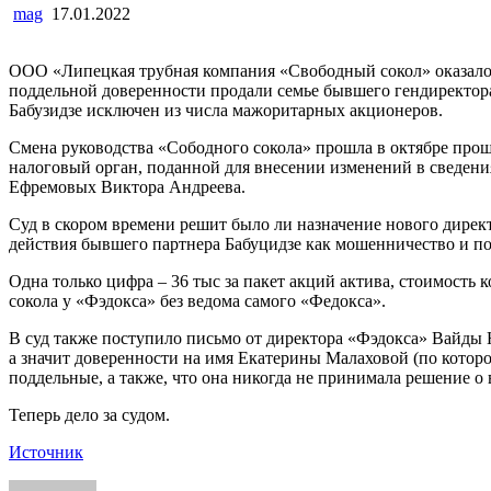
mag
17.01.2022
ООО «Липецкая трубная компания «Свободный сокол» оказалос
поддельной доверенности продали семье бывшего гендиректора
Бабузидзе исключен из числа мажоритарных акционеров.
Смена руководства «Сободного сокола» прошла в октябре прош
налоговый орган, поданной для внесении изменений в сведени
Ефремовых Виктора Андреева.
Суд в скором времени решит было ли назначение нового дире
действия бывшего партнера Бабуцидзе как мошенничество и п
Одна только цифра – 36 тыс за пакет акций актива, стоимость
сокола у «Фэдокса» без ведома самого «Федокса».
В суд также поступило письмо от директора «Фэдокса» Вайды 
а значит доверенности на имя Екатерины Малаховой (по котор
поддельные, а также, что она никогда не принимала решение о
Теперь дело за судом.
Источник