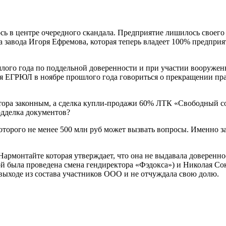
ь в центре очередного скандала. Предприятие лишилось своего
 завода Игоря Ефремова, которая теперь владеет 100% предпри
лого года по поддельной доверенности и при участии вооружен
я ЕГРЮЛ в ноябре прошлого года говориться о прекращении пра
ктора законным, а сделка купли-продажи 60% ЛТК «Свободный с
одделка документов?
 которого не менее 500 млн руб может вызвать вопросы. Именно
Нармонтайте которая утверждает, что она не выдавала доверенн
ой была проведена смена гендиректора «Фэдокса») и Николая Со
 выходе из состава участников ООО и не отчуждала свою долю.