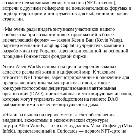
создание невзаимозаменяемых токенов (NFT-токенов),
встречи с другими геймерами на пользовательских форумах и
подбор территории и инструментов для выбранной игровой
стратегии.
«Мы очень рады видеть энтузиазм участников нашего
сообщества при создании новых приложений в более
впечатляющей форме»,— заявил Кевин Ван (Kevin Wang),
партнер компании Longling Capital и учредитель компании-
разработчика игр Forgame, зарегистрированной на основной
площадке Гонконгской фондовой биржи.
Успех Alien Worlds основан на цели внедрения важных
аспектов реальной жизни в цифровой мир. К таковым
относятся NFT-токены, зарегистрированные в блокчейне для
представления уникальных криптоактивов, а также
конкурентоспособная децентрализованная автономная
организация (DAO), привлекающая и мотивирующая игроков,
которые могут управлять сообществом на планете DAO,
выбранной ими в качестве виртуального дома.
«Эта игра вышла на первое место за счет обеспечения
владений, экосистемы и экономической структуры
внутри Alien Worlds, — считает художник Макс Инфельд (Max
Infeld), представленный в Curiocards — первом NFT-арте на