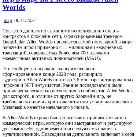
Worlds
mag
06.11.2021
Согласно данным по активному использованию смарт-
контрактов в блокчейн-сети, зафиксированным трекером
DappRadar, Alien Worlds признается самой популярной в мире
блокчейн-игрой примерно с 11 миллионами ежедневных
транзакций, совершаемых более чем 700 тысячами
ежемесячных активных пользователей (MAU).
Это сообщество игроков, экспериментально
сформированное в конце 2020 года, расширило
аудиторию Alien Worlds почти до 3,6 млн зарегистрированных
игроков и NFT-энтузиастов. Ранние последователи были
привлечены легкостью вступления в сообщество Alien Worlds,
для которого, в отличие от других блокчейн-игр, не
требовалось наличия криптовалюты или установки кошелька
Metamask в качестве начального условия.
В Alien Worlds игроки быстро осознают привлекательность
коммерческой игры, которую они выстраивают и регулируют
для самих себя, одновременно исследуя семь планет в
мультивселенной. Повседневная деятельность включает в себя