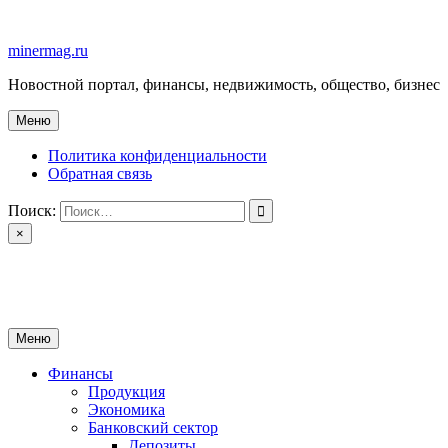
Перейти
к
minermag.ru
содержимому
Новостной портал, финансы, недвижимость, общество, бизнес
Меню
Политика конфиденциальности
Обратная связь
Поиск:
×
minermag.ru
Новостной портал, финансы, недвижимость, общество, бизнес
Меню
Финансы
Продукция
Экономика
Банковский сектор
Депозиты