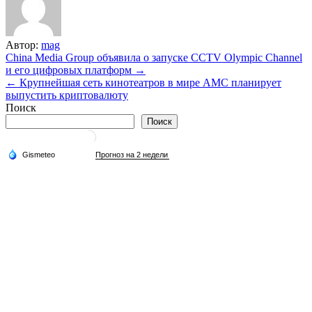
Автор:
mag
Навигация
China Media Group объявила о запуске CCTV Olympic Channel
и его цифровых платформ →
по
← Крупнейшая сеть кинотеатров в мире АМС планирует
записям
выпустить криптовалюту
Поиск
Поиск