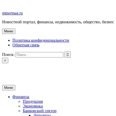
Перейти
к
minermag.ru
содержимому
Новостной портал, финансы, недвижимость, общество, бизнес
Меню
Политика конфиденциальности
Обратная связь
Поиск:
×
minermag.ru
Новостной портал, финансы, недвижимость, общество, бизнес
Меню
Финансы
Продукция
Экономика
Банковский сектор
Депозиты