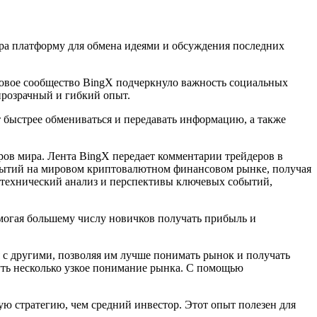
ра платформу для обмена идеями и обсуждения последних
говое сообщество BingX подчеркнуло важность социальных
прозрачный и гибкий опыт.
 быстрее обмениваться и передавать информацию, а также
ов мира. Лента BingX передает комментарии трейдеров в
обытий на мировом криптовалютном финансовом рынке, получая
, технический анализ и перспективы ключевых событий,
могая большему числу новичков получать прибыль и
 с другими, позволяя им лучше понимать рынок и получать
уть несколько узкое понимание рынка. С помощью
ую стратегию, чем средний инвестор. Этот опыт полезен для