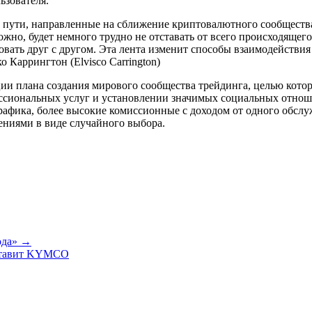
ьзователя.
 пути, направленные на сближение криптовалютного сообщества
можно, будет немного трудно не отставать от всего происходяще
вать друг с другом. Эта лента изменит способы взаимодействия
Каррингтон (Elvisco Carrington)
ции плана создания мирового сообщества трейдинга, целью кот
ссиональных услуг и установлении значимых социальных отноше
рафика, более высокие комиссионные с доходом от одного обслу
ениями в виде случайного выбора.
ода» →
ставит KYMCO