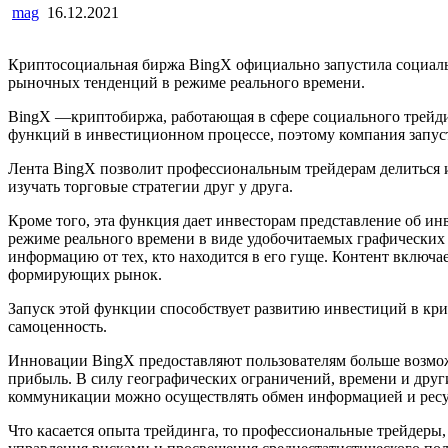
mag
16.12.2021
Криптосоциальная биржа BingX официально запустила социал
рыночных тенденций в режиме реального времени.
BingX —криптобиржа, работающая в сфере социального трейди
функций в инвестиционном процессе, поэтому компания запусти
Лента BingX позволит профессиональным трейдерам делиться 
изучать торговые стратегии друг у друга.
Кроме того, эта функция дает инвесторам представление об и
режиме реального времени в виде удобочитаемых графических
информацию от тех, кто находится в его гуще. Контент включа
формирующих рынок.
Запуск этой функции способствует развитию инвестиций в кр
самоценность.
Инновации BingX предоставляют пользователям больше возмож
прибыль. В силу географических ограничений, времени и дру
коммуникации можно осуществлять обмен информацией и ресу
Что касается опыта трейдинга, то профессиональные трейдеры,