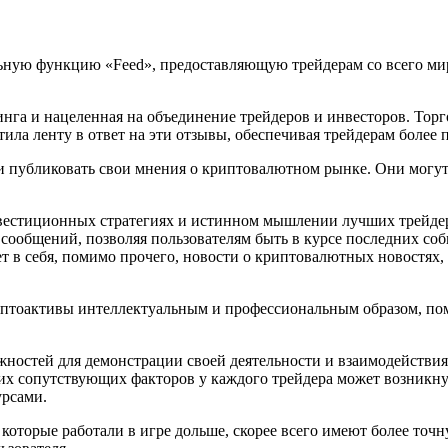
ьную функцию «Feed», предоставляющую трейдерам со всего ми
нга и нацеленная на объединение трейдеров и инвесторов. Тор
ла ленту в ответ на эти отзывы, обеспечивая трейдерам более 
и публиковать свои мнения о криптовалютном рынке. Они могут
нвестиционных стратегиях и истинном мышлении лучших трейдер
 сообщений, позволяя пользователям быть в курсе последних с
ет в себя, помимо прочего, новости о криптовалютных новостях
иптоактивы интеллектуальным и профессиональным образом, по
ностей для демонстрации своей деятельности и взаимодействия
гих сопутствующих факторов у каждого трейдера может возникн
рсами.
 которые работали в игре дольше, скорее всего имеют более точн