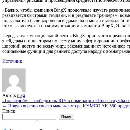
управления рисками и просвещения среднестатистического пол
«Важно, чтобы компания BingX продолжала изучать различные
развивается быстрыми темпами, и в результате трейдерам, воз
пользователи были хорошо осведомлены и могли взаимодейство
них», — менеджер по коммуникациям компании BingX, Элвиско 
Перед запуском социальной ленты BingX приступил к реализа
трейдерам и инвесторам по всему миру в формировании профе
широкий доступ по всему миру, рекомендации от источников т
социальные функции для раннего доступа наряду с вознагражд
Источник
Автор:
mag
Навигация
«Главстрой» — победитель JOY в номинации «Пресс-служба г
← Новую версию своего макси-скутера KYMCO AK 550 пред
по
Поиск
записям
Поиск