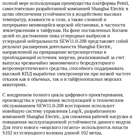
полной мере использующая преимущества платформы Petrel,
самостоятельно разработанной компанией Shanghai Electric в
целях обеспечения устойчивости к воздействию высоких
температур, влажности и соли, а также сложной и
непрерывно меняющейся морской обстановки, в частности
землетрясениям и тайфунам. На фоне поставленных Китаем
целей по достижению пика углеродных выбросов и
углеродной нейтральности SEW11.0-208 представляет собой
результат расширения деятельности Shanghai Electric,
направленной на превращение ветроэнергетики в
преобладающий источник энергии, реализованный за счет
выпуска чрезвычайно экономичного безредукторного
ветроэнергетического средства, способного поддерживать
высокий КПД выработки электроэнергии при низкой частоте
отказов как в обычных, так и в тайфуноопасных морских
акваториях.
С внедрением полного цикла цифрового проектирования,
производства и управления эксплуатацией и техническим
обслуживанием SEW11.0-208 всесторонне использует
новейшую систему управления LeapX, разработанную
компанией Shanghai Electric, для снижения рабочей нагрузки и
повышения эксплуатационной устойчивости данного модуля.
Для этого нового «морского гиганта» используются лопасти
S102 из углеродного волокна длиной 102 метра,