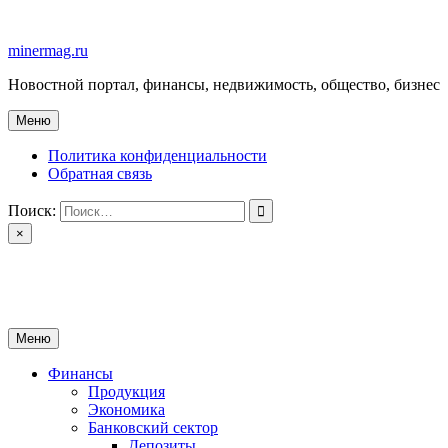
Перейти
к
minermag.ru
содержимому
Новостной портал, финансы, недвижимость, общество, бизнес
Меню
Политика конфиденциальности
Обратная связь
Поиск:
×
minermag.ru
Новостной портал, финансы, недвижимость, общество, бизнес
Меню
Финансы
Продукция
Экономика
Банковский сектор
Депозиты