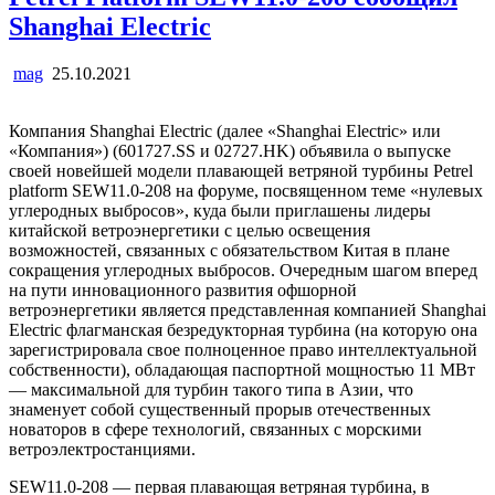
Shanghai Electric
mag
25.10.2021
Компания Shanghai Electric (далее «Shanghai Electric» или
«Компания») (601727.SS и 02727.HK) объявила о выпуске
своей новейшей модели плавающей ветряной турбины Petrel
platform SEW11.0-208 на форуме, посвященном теме «нулевых
углеродных выбросов», куда были приглашены лидеры
китайской ветроэнергетики с целью освещения
возможностей, связанных с обязательством Китая в плане
сокращения углеродных выбросов. Очередным шагом вперед
на пути инновационного развития офшорной
ветроэнергетики является представленная компанией Shanghai
Electric флагманская безредукторная турбина (на которую она
зарегистрировала свое полноценное право интеллектуальной
собственности), обладающая паспортной мощностью 11 МВт
— максимальной для турбин такого типа в Азии, что
знаменует собой существенный прорыв отечественных
новаторов в сфере технологий, связанных с морскими
ветроэлектростанциями.
SEW11.0-208 — первая плавающая ветряная турбина, в