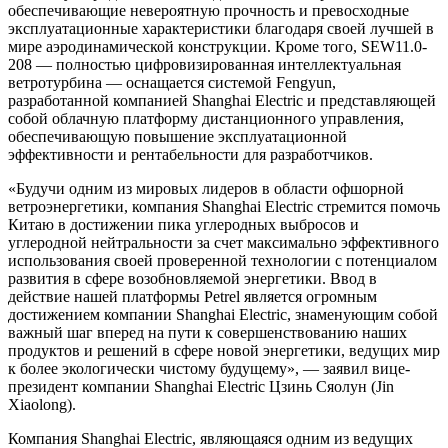
обеспечивающие невероятную прочность и превосходные
эксплуатационные характеристики благодаря своей лучшей в
мире аэродинамической конструкции. Кроме того, SEW11.0-
208 — полностью цифровизированная интеллектуальная
ветротурбина — оснащается системой Fengyun,
разработанной компанией Shanghai Electric и представляющей
собой облачную платформу дистанционного управления,
обеспечивающую повышение эксплуатационной
эффективности и рентабельности для разработчиков.
«Будучи одним из мировых лидеров в области офшорной
ветроэнергетики, компания Shanghai Electric стремится помочь
Китаю в достижении пика углеродных выбросов и
углеродной нейтральности за счет максимально эффективного
использования своей проверенной технологии с потенциалом
развития в сфере возобновляемой энергетики. Ввод в
действие нашей платформы Petrel является огромным
достижением компании Shanghai Electric, знаменующим собой
важный шаг вперед на пути к совершенствованию наших
продуктов и решений в сфере новой энергетики, ведущих мир
к более экологически чистому будущему», — заявил вице-
президент компании Shanghai Electric Цзинь Сяолун (Jin
Xiaolong).
Компания Shanghai Electric, являющаяся одним из ведущих