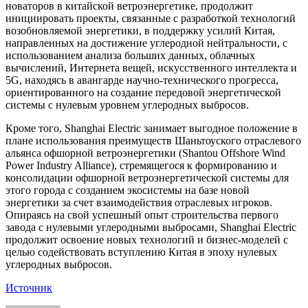
новаторов в китайской ветроэнергетике, продолжит
инициировать проекты, связанные с разработкой технологий
возобновляемой энергетики, в поддержку усилий Китая,
направленных на достижение углеродной нейтральности, с
использованием анализа больших данных, облачных
вычислений, Интернета вещей, искусственного интеллекта и
5G, находясь в авангарде научно-технического прогресса,
ориентированного на создание передовой энергетической
системы с нулевым уровнем углеродных выбросов.
Кроме того, Shanghai Electric занимает выгодное положение в
плане использования преимуществ Шаньтоуского отраслевого
альянса офшорной ветроэнергетики (Shantou Offshore Wind
Power Industry Alliance), стремящегося к формированию и
консолидации офшорной ветроэнергетической системы для
этого города с созданием экосистемы на базе новой
энергетики за счет взаимодействия отраслевых игроков.
Опираясь на свой успешный опыт строительства первого
завода с нулевыми углеродными выбросами, Shanghai Electric
продолжит освоение новых технологий и бизнес-моделей с
целью содействовать вступлению Китая в эпоху нулевых
углеродных выбросов.
Источник