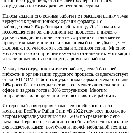
питание сотрудников, оплату электроэнергии и найма
сотрудников из самых разных регионов страны.
Плюсы удаленного режима работы не помешали рынку труда
вернуться к традиционному офлайн-формату. По
наблюдениям 20% работодателей, к концу 2021 года из-за
несовершенства организационных процессов и низкого
уровня самодисциплины многие сотрудники стали менее
продуктивными и принесли компаниям больше убытка, чем
экономия, получаемая от аренды и электроэнергии. Многие
компании по этой причине изменили отношение к мотивации
и стали оплачивать не процесс, а результат работы.
Между тем сотрудники хотят от работодателей большей
гибкости в организации трудового процесса, свидетельствует
опрос ВЦИОМ. Работать в удаленном формате желают свыше
14% российских специалистов, а совмещать деятельность в
офисе и из дома готовы 30% сотрудников. Многим
понравилось одновременно путешествовать и работать.
Интересный довод привел глава европейского отдела
компании EcoFlow Райан Син: «В 2022 году рост продаж во
втором квартале увеличился на 120% по сравнению с его
началом. Переносные станции способны обеспечить питание
для гаджетов, камер, ноутбуков и прочей мобильной техники
в условиях отсутствия энергоснабжения. Это свидетельствует