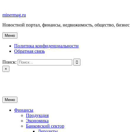
Перейти
к
minermag.ru
содержимому
Новостной портал, финансы, недвижимость, общество, бизнес
Меню
Политика конфиденциальности
Обратная связь
Поиск:
×
minermag.ru
Новостной портал, финансы, недвижимость, общество, бизнес
Меню
Финансы
Продукция
Экономика
Банковский сектор
Депозиты