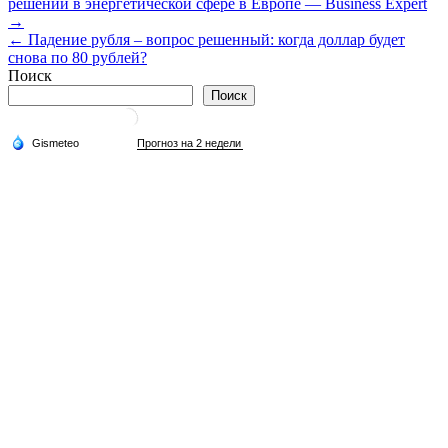
решений в энергетической сфере в Европе — Business Expert
по
→
записям
← Падение рубля – вопрос решенный: когда доллар будет
снова по 80 рублей?
Поиск
Поиск