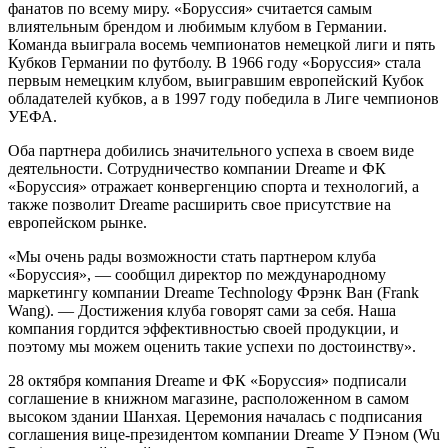
фанатов по всему миру. «Боруссия» считается самым
влиятельным брендом и любимым клубом в Германии.
Команда выиграла восемь чемпионатов немецкой лиги и пять
Кубков Германии по футболу. В 1966 году «Боруссия» стала
первым немецким клубом, выигравшим европейский Кубок
обладателей кубков, а в 1997 году победила в Лиге чемпионов
УЕФА.
Оба партнера добились значительного успеха в своем виде
деятельности. Сотрудничество компании Dreame и ФК
«Боруссия» отражает конвергенцию спорта и технологий, а
также позволит Dreame расширить свое присутствие на
европейском рынке.
«Мы очень рады возможности стать партнером клуба
«Боруссия», — сообщил директор по международному
маркетингу компании Dreame Technology Фрэнк Ван (Frank
Wang). — Достижения клуба говорят сами за себя. Наша
компания гордится эффективностью своей продукции, и
поэтому мы можем оценить такие успехи по достоинству».
28 октября компания Dreame и ФК «Боруссия» подписали
соглашение в книжном магазине, расположенном в самом
высоком здании Шанхая. Церемония началась с подписания
соглашения вице-президентом компании Dreame У Пэном (Wu