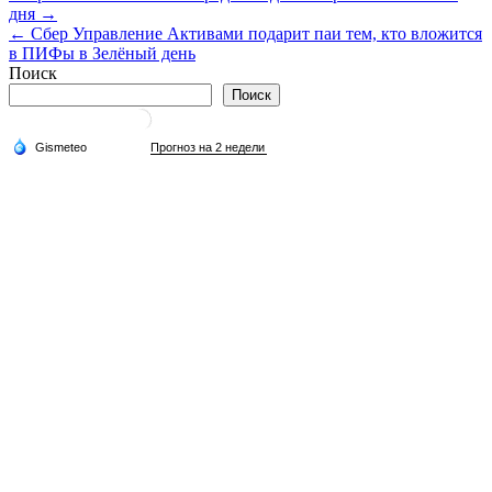
дня →
по
← Сбер Управление Активами подарит паи тем, кто вложится
записям
в ПИФы в Зелёный день
Поиск
Поиск