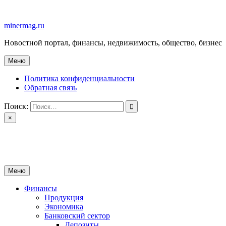
Перейти
к
minermag.ru
содержимому
Новостной портал, финансы, недвижимость, общество, бизнес
Меню
Политика конфиденциальности
Обратная связь
Поиск:
×
minermag.ru
Новостной портал, финансы, недвижимость, общество, бизнес
Меню
Финансы
Продукция
Экономика
Банковский сектор
Депозиты