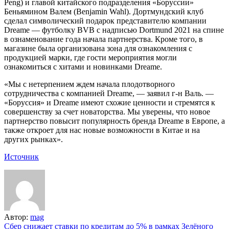
Peng) и главой китайского подразделения «Боруссии»
Беньямином Валем (Benjamin Wahl). Дортмундский клуб
сделал символический подарок представителю компании
Dreame — футболку BVB с надписью Dortmund 2021 на спине
в ознаменование года начала партнерства. Кроме того, в
магазине была организована зона для ознакомления с
продукцией марки, где гости мероприятия могли
ознакомиться с хитами и новинками Dreame.
«Мы с нетерпением ждем начала плодотворного
сотрудничества с компанией Dreame, — заявил г-н Валь. —
«Боруссия» и Dreame имеют схожие ценности и стремятся к
совершенству за счет новаторства. Мы уверены, что новое
партнерство повысит популярность бренда Dreame в Европе, а
также откроет для нас новые возможности в Китае и на
других рынках».
Источник
Автор:
mag
Навигация
Сбер снижает ставки по кредитам до 5% в рамках Зелёного