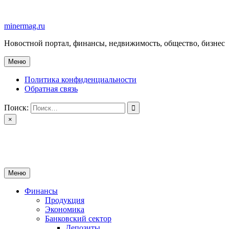
Перейти
к
minermag.ru
содержимому
Новостной портал, финансы, недвижимость, общество, бизнес
Меню
Политика конфиденциальности
Обратная связь
Поиск:
×
minermag.ru
Новостной портал, финансы, недвижимость, общество, бизнес
Меню
Финансы
Продукция
Экономика
Банковский сектор
Депозиты