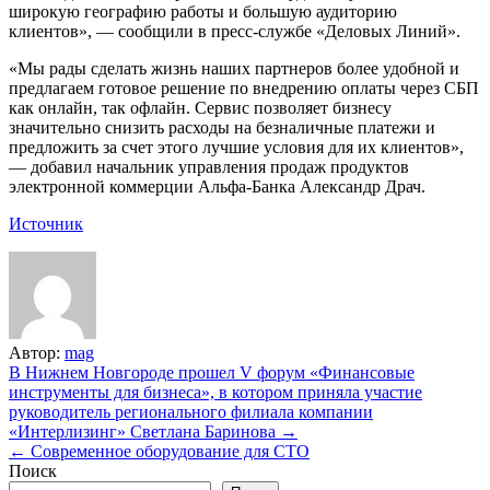
широкую географию работы и большую аудиторию
клиентов», — сообщили в пресс-службе «Деловых Линий».
«Мы рады сделать жизнь наших партнеров более удобной и
предлагаем готовое решение по внедрению оплаты через СБП
как онлайн, так офлайн. Сервис позволяет бизнесу
значительно снизить расходы на безналичные платежи и
предложить за счет этого лучшие условия для их клиентов»,
— добавил начальник управления продаж продуктов
электронной коммерции Альфа-Банка Александр Драч.
Источник
Автор:
mag
Навигация
В Нижнем Новгороде прошел V форум «Финансовые
инструменты для бизнеса», в котором приняла участие
по
руководитель регионального филиала компании
записям
«Интерлизинг» Светлана Баринова →
← Современное оборудование для СТО
Поиск