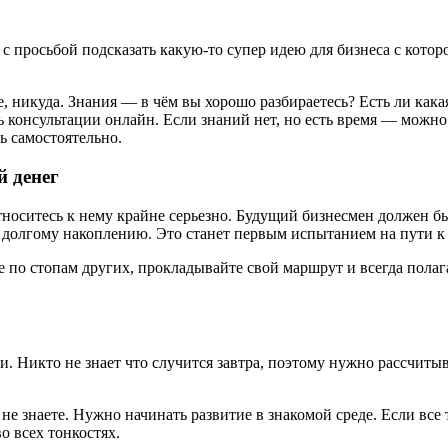
 с просьбой подсказать какую-то супер идею для бизнеса с кото
е, никуда. Знания — в чём вы хорошо разбираетесь? Есть ли как
 консультации онлайн. Если знаний нет, но есть время — можно
ь самостоятельно.
й денег
относитесь к нему крайне серьезно. Будущий бизнесмен должен 
к долгому накоплению. Это станет первым испытанием на пути к
ите по стопам других, прокладывайте свой маршрут и всегда пол
. Никто не знает что случится завтра, поэтому нужно рассчитыв
о не знаете. Нужно начинать развитие в знакомой среде. Если вс
о всех тонкостях.