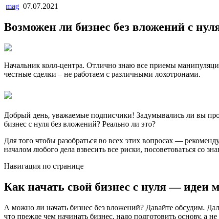
mag
07.07.2021
Возможен ли бизнес без вложений с нул
Начальник колл-центра. Отлично знаю все приемы манипуляций
честные сделки – не работаем с различными лохотронами.
Добрый день, уважаемые подписчики! Задумывались ли вы про о
бизнес с нуля без вложений? Реально ли это?
Для того чтобы разобраться во всех этих вопросах — рекоменд
началом любого дела взвесить все риски, посоветоваться со з
Навигация по странице
Как начать свой бизнес с нуля — идеи м
А можно ли начать бизнес без вложений? Давайте обсудим. Дале
что прежде чем начинать бизнес, надо подготовить основу, а не 