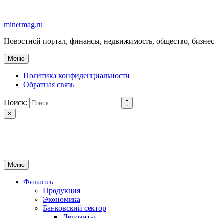
Перейти
к
minermag.ru
содержимому
Новостной портал, финансы, недвижимость, общество, бизнес
Меню
Политика конфиденциальности
Обратная связь
Поиск:
×
minermag.ru
Новостной портал, финансы, недвижимость, общество, бизнес
Меню
Финансы
Продукция
Экономика
Банковский сектор
Депозиты