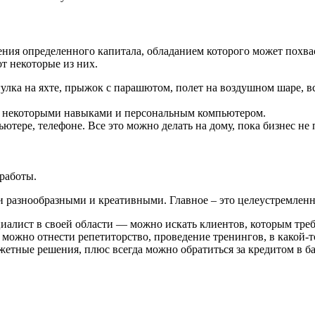
ения определенного капитала, обладанием которого может похва
т некоторые из них.
лка на яхте, прыжок с парашютом, полет на воздушном шаре, встр
ть некоторыми навыками и персональным компьютером.
тере, телефоне. Все это можно делать на дому, пока бизнес не 
работы.
 разнообразными и креативными. Главное – это целеустремленнос
циалист в своей области — можно искать клиентов, которым треб
можно отнести репетиторство, проведение тренингов, в какой-т
джетные решения, плюс всегда можно обратиться за кредитом в б