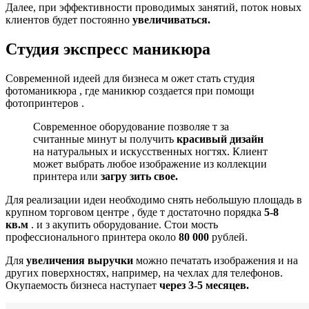
Далее, при эффективности проводимых занятий, поток новых
клиентов будет постоянно
увеличиваться.
Студия экспресс маникюра
Современной идеей для бизнеса м ожет стать студия
фотоманикюра , где маникюр создается при помощи
фотопринтеров .
Современное оборудование позволяе т за
считанные минут ы получить
красивый
дизайн
на натуральных и искусственных ногтях. Клиент
может выбрать любое изображение из коллекции
принтера или
загру
зить свое.
Для реализации идеи необходимо снять небольшую площадь в
крупном торговом центре , буде т достаточно порядка
5-8
кв.м
. и з акупить оборудование. Стои мость
профессионального принтера около
80
000
рублей.
Для
увеличения выручки
можно печатать изображения и на
других поверхностях, например, на чехлах для телефонов.
Окупаемость бизнеса наступает
через 3-5 месяцев.