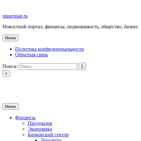
Перейти
к
minermag.ru
содержимому
Новостной портал, финансы, недвижимость, общество, бизнес
Меню
Политика конфиденциальности
Обратная связь
Поиск:
×
minermag.ru
Новостной портал, финансы, недвижимость, общество, бизнес
Меню
Финансы
Продукция
Экономика
Банковский сектор
Депозиты