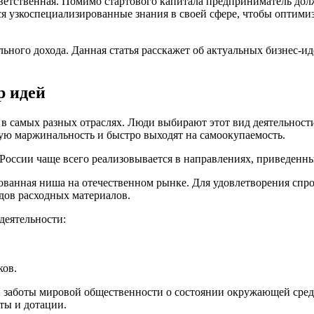
ответственная. Помимо стартового капитала предприниматель до
ся узкоспециализированные знания в своей сфере, чтобы оптими
льного дохода. Данная статья расскажет об актуальных бизнес-и
р идей
в самых разных отраслях. Люди выбирают этот вид деятельност
ую маржинальность и быстро выходят на самоокупаемость.
России чаще всего реализовывается в направлениях, приведенн
бованная ниша на отечественном рынке. Для удовлетворения спр
дов расходных материалов.
деятельности:
ков.
заботы мировой общественности о состоянии окружающей среды.
ты и дотации.