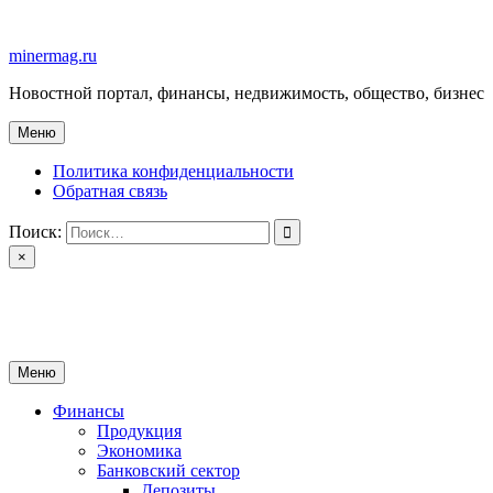
Перейти
к
minermag.ru
содержимому
Новостной портал, финансы, недвижимость, общество, бизнес
Меню
Политика конфиденциальности
Обратная связь
Поиск:
×
minermag.ru
Новостной портал, финансы, недвижимость, общество, бизнес
Меню
Финансы
Продукция
Экономика
Банковский сектор
Депозиты