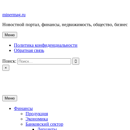
Перейти
к
minermag.ru
содержимому
Новостной портал, финансы, недвижимость, общество, бизнес
Меню
Политика конфиденциальности
Обратная связь
Поиск:
×
minermag.ru
Новостной портал, финансы, недвижимость, общество, бизнес
Меню
Финансы
Продукция
Экономика
Банковский сектор
Депозиты