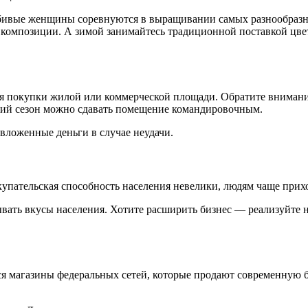
юбивые женщины соревнуются в выращивании самых разнообразн
е композиции. А зимой занимайтесь традиционной поставкой цве
 для покупки жилой или коммерческой площади. Обратите внима
зкий сезон можно сдавать помещение командировочным.
 вложенные деньги в случае неудачи.
купательская способность населения невелики, людям чаще прих
вать вкусы населения. Хотите расширить бизнес — реализуйте н
ются магазины федеральных сетей, которые продают современну