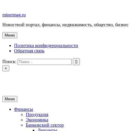
Перейти
к
minermag.ru
содержимому
Новостной портал, финансы, недвижимость, общество, бизнес
Меню
Политика конфиденциальности
Обратная связь
Поиск:
×
minermag.ru
Новостной портал, финансы, недвижимость, общество, бизнес
Меню
Финансы
Продукция
Экономика
Банковский сектор
Депозиты