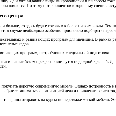
нику. Да и уже видавшие виды микроволновки и пылесосы тоже
а она ломается. Поэтому поток клиентов в хорошему специалисту
его центра
ч и больше, то здесь будьте готовым к более низким чекам. Тем 
этом случае необходимо особенно пристально подбирать персон
влекательных и развивающих программ для малышей. В рамках 
мпетентные кадры.
звивающих программ, не требующих специальной подготовки — 
е шаги в английском прекрасно впишутся под одной крышей. Да 
шей.
окупать дорогую современную мебель. Однако потребность в кра
 вы будете заниматься организацией дела и привлекать клиентов
а товарища отправить на курсы по перетяжке мягкой мебели. Э