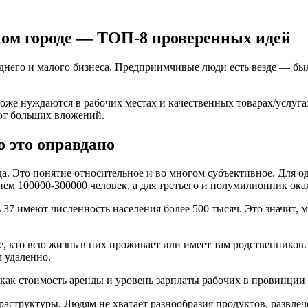
ком городе — ТОП-8 проверенных идей
днего и малого бизнеса. Предприимчивые люди есть везде — был
же нуждаются в рабочих местах и качественных товарах/услугах
уют больших вложений.
о это оправдано
ода. Это понятие относительное и во многом субъективное. Для 
нием 100000-300000 человек, а для третьего и полумилионник ок
37 имеют численность населения более 500 тысяч. Это значит,
е, кто всю жизнь в них проживает или имеет там родственников
 удаленно.
как стоимость аренды и уровень зарплаты рабочих в провинции 
структуры. Людям не хватает разнообразия продуктов, развлечен