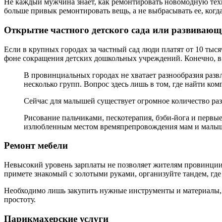
Не каждый мужчина знает, как ремонтировать новомодную тех
больше привык ремонтировать вещь, а не выбрасывать ее, когд
Открытие частного детского сада или развивающ
Если в крупных городах за частный сад люди платят от 10 тыся
фоне сокращения детских дошкольных учреждений. Конечно, в 
В провинциальных городах не хватает разнообразия раз
несколько групп. Вопрос здесь лишь в том, где найти ко
Сейчас для малышей существует огромное количество ра
Рисование пальчиками, пескотерапия, бэби-йога и первы
излюбленным местом времяпрепровождения мам и малы
Ремонт мебели
Невысокий уровень зарплаты не позволяет жителям провинции п
примете знакомый с золотыми руками, организуйте тандем, где
Необходимо лишь закупить нужные инструменты и материалы, 
простоту.
Парикмахерские услуги