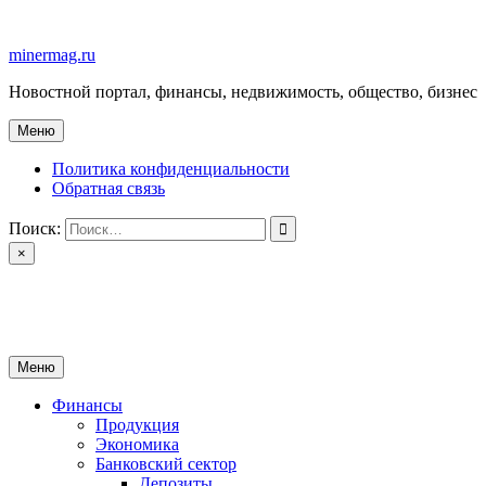
Перейти
к
minermag.ru
содержимому
Новостной портал, финансы, недвижимость, общество, бизнес
Меню
Политика конфиденциальности
Обратная связь
Поиск:
×
minermag.ru
Новостной портал, финансы, недвижимость, общество, бизнес
Меню
Финансы
Продукция
Экономика
Банковский сектор
Депозиты