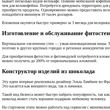
Бывает несколько видов велокафе. Помимо мобильной кофейни,
чем для велокофейни. Потребуется арендовать территорию для 
приобрести продукты. Одновременно можно предоставить велос
понадобится минимум 10 тысяч долларов.
Вложения окупятся быстро: примерно за 3 месяца для велорик
Изготовление и обслуживание фитостен
Вертикальное озеленение стен — узкая инновационная ниша. Т
поэтому в других крупных городах и регионах конкурентов по
Для приобретения фитостен и фитомодулей потребуются вложения
можно получить до 200% от первоначальных вложений.
Конструктор изделий из шоколада
Эту идею впервые реализовала дизайнер Эльза Ламбине во Франц
Это касается как внешнего вида, так и начинки.
Такой вид бизнеса может быстро набрать популярность, так к
шоколад может стать хорошим подарком любимому человеку.
На стартовом этапе можно работать над сервисом с минималь