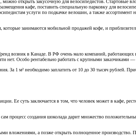
 можно открыть закусочную для велосипедистов. Стартовые вло
размещения кафе, поставить специальную парковку для велосипе
ипедистам услуги по подкачке велошин, а также ассортимент н
ш, которые занимаются мобильной продажей кофе, и приблизител
ренд возник в Канаде. В РФ очень мало компаний, работающих в
чти нет. Особо рентабельно работать с крупными заказчиками 
. За 1 м² необходимо заплатить от 10 до 30 тысяч рублей. Приб
ии. Ее суть заключается в том, что человек может в кафе, рест
ак сам процесс создания шоколада дарит множество положительн
ными вложениями, а позже открыть полноценное производство.