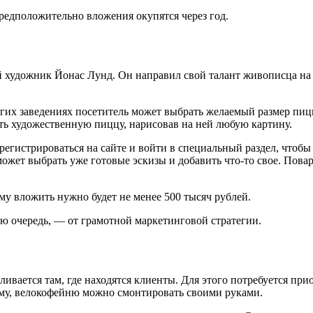
редположительно вложения окупятся через год.
й художник Йонас Лунд. Он направил свой талант живописца на
огих заведениях посетитель может выбрать желаемый размер пи
ать художественную пиццу, нарисовав на ней любую картину.
регистрироваться на сайте и войти в специальный раздел, чтоб
 может выбрать уже готовые эскизы и добавить что-то свое. Пова
му вложить нужно будет не менее 500 тысяч рублей.
ою очередь, — от грамотной маркетинговой стратегии.
ливается там, где находятся клиенты. Для этого потребуется при
мму, велокофейню можно смонтировать своими руками.