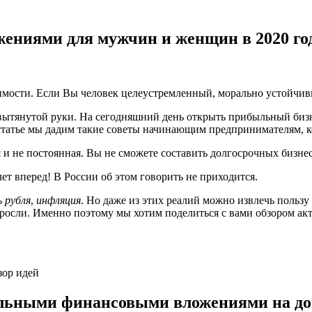
жениями для мужчин и женщин в 2020 го
имости. Если Вы человек целеустремленный, морально устойчив
 вытянутой руки. На сегодняшний день открыть прибыльный биз
й статье мы дадим такие советы начинающим предпринимателям, к
 и не постоянная. Вы не сможете составить долгосрочных бизне
лет вперед! В России об этом говорить не приходится.
 рубля
,
инфляция
. Но даже из этих реалий можно извлечь польз
озросли. Именно поэтому мы хотим поделиться с вами обзором а
зор идей
мальными финансовыми вложениями на д