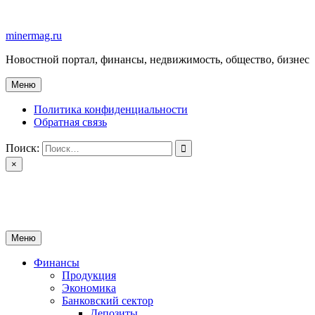
Перейти
к
minermag.ru
содержимому
Новостной портал, финансы, недвижимость, общество, бизнес
Меню
Политика конфиденциальности
Обратная связь
Поиск:
×
minermag.ru
Новостной портал, финансы, недвижимость, общество, бизнес
Меню
Финансы
Продукция
Экономика
Банковский сектор
Депозиты