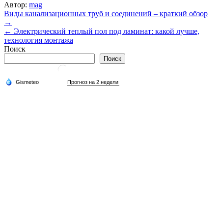
Автор:
mag
Навигация
Виды канализационных труб и соединений – краткий обзор
→
по
← Электрический теплый пол под ламинат: какой лучше,
записям
технология монтажа
Поиск
Поиск