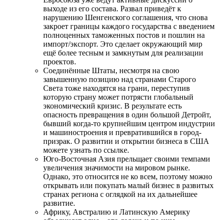
выходе из его состава. Развал приведёт к
нарушению Шенгенского соглашения, что снова
закроет границы каждого государства с введением
полноценных таможенных постов и пошлин на
импорт/экспорт. Это сделает окружающий мир
ещё более тесным и замкнутым для реализации
проектов.
Соединённые Штаты, несмотря на свою
завышенную позицию над странами Старого
Света тоже находятся на грани, переступив
которую страну может потрясти глобальный
экономический кризис. В результате есть
опасность превращения в один большой Детройт,
бывший когда-то крупнейшим центром индустрии
и машиностроения и превратившийся в город-
призрак. О развитии и открытии бизнеса в США
можете узнать по ссылке.
Юго-Восточная Азия прельщает своими темпами
увеличения значимости на мировом рынке.
Однако, это относится не ко всем, поэтому можно
открывать или покупать малый бизнес в развитых
странах региона с оглядкой на их дальнейшее
развитие.
Африку, Австралию и Латинскую Америку