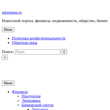
Перейти
к
minermag.ru
содержимому
Новостной портал, финансы, недвижимость, общество, бизнес
Меню
Политика конфиденциальности
Обратная связь
Поиск:
×
minermag.ru
Новостной портал, финансы, недвижимость, общество, бизнес
Меню
Финансы
Продукция
Экономика
Банковский сектор
Депозиты