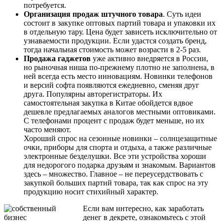
потребуется.
Организация продаж штучного товара
. Суть идеи
состоит в закупке оптовых партий товара и упаковки их
в отдельную тару. Цена будет зависеть исключительно от
узнаваемости продукции. Если удастся создать бренд,
тогда начальная стоимость может возрасти в 2-5 раз.
Продажа гаджетов
уже активно внедряется в России,
но рыночная ниша по-прежнему плотно не заполнена, в
ней всегда есть место инновациям. Новинки телефонов
и версий софта появляются ежедневно, сменяя друг
друга. Популярны авторегистраторы. Их
самостоятельная закупка в Китае обойдется вдвое
дешевле предлагаемых аналогов местными оптовиками.
С телефонами процент с продаж будет меньше, но их
часто меняют.
Хороший спрос на сезонные новинки – солнцезащитные
очки, приборы для спорта и отдыха, а также различные
электронные безделушки. Все эти устройства хороши
для недорогого подарка друзьям и знакомым. Вариантов
здесь – множество. Главное – не переусердствовать с
закупкой больших партий товара, так как спрос на эту
продукцию носит стихийный характер.
Если вам интересно, как заработать
денег в декрете, ознакомьтесь с этой