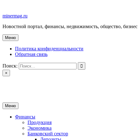
Перейти
к
minermag.ru
содержимому
Новостной портал, финансы, недвижимость, общество, бизнес
Меню
Политика конфиденциальности
Обратная связь
Поиск:
×
minermag.ru
Новостной портал, финансы, недвижимость, общество, бизнес
Меню
Финансы
Продукция
Экономика
Банковский сектор
Депозиты