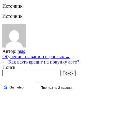
Источник
Источник
Автор:
mag
Навигация
Обучение плаванию взрослых →
← Как взять кредит на покупку авто?
по
Поиск
записям
Поиск