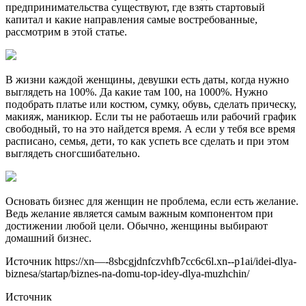
предпринимательства существуют, где взять стартовый
капитал и какие направления самые востребованные,
рассмотрим в этой статье.
В жизни каждой женщины, девушки есть даты, когда нужно
выглядеть на 100%. Да какие там 100, на 1000%. Нужно
подобрать платье или костюм, сумку, обувь, сделать прическу,
макияж, маникюр. Если ты не работаешь или рабочий график
свободный, то на это найдется время. А если у тебя все время
расписано, семья, дети, то как успеть все сделать и при этом
выглядеть сногсшибательно.
Основать бизнес для женщин не проблема, если есть желание.
Ведь желание является самым важным компонентом при
достижении любой цели. Обычно, женщины выбирают
домашний бизнес.
Источник
https://xn—-8sbcgjdnfczvhfb7cc6c6l.xn--p1ai/idei-dlya-
biznesa/startap/biznes-na-domu-top-idey-dlya-muzhchin/
Источник