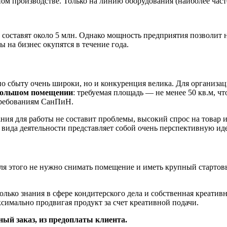
м производстве. Только на линию оборудования (наиболее часто
 составят около 5 млн. Однако мощность предприятия позволит 
ы на бизнес окупятся в течение года.
 сбыту очень широки, но и конкуренция велика. Для организаци
ебольшом помещении
: требуемая площадь — не менее 50 кв.м, ч
 требованиям СанПиН.
ания для работы не составит проблемы, высокий спрос на товар 
 вида деятельности представляет собой очень перспективную ид
ля этого не нужно снимать помещение и иметь крупный стартов
олько знания в сфере кондитерского дела и собственная креативн
симально продвигая продукт за счет креативной подачи.
ый заказ, из предоплаты клиента.