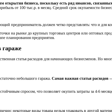
м открытия бизнеса, поскольку есть ряд нюансов, связанных
прибыль от 100 тыс.р. в месяц. Средний срок окупаемости бизне
ющий предприниматель должен четко представлять: что и для ко
 точки на рынке до крупных торговых центров или оптовых про
апе планирования предприятия.
в гараже
ественная статья расходов для начинающих бизнесменов. Но мног
остаточно небольшого гаража.
Самая важная статья расходов 
тойчивым спросом, что позволяет окупить затраты за 4-6 месяц
ричин: некоторые виды товара нельзя упаковать в другой матери