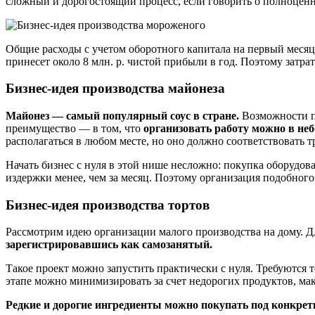
сложный и дорогостоящий процесс, если говорить о полноценно
Общие расходы с учетом оборотного капитала на первый месяц
принесет около 8 млн. р. чистой прибыли в год. Поэтому затрат
Бизнес-идея производства майонеза
Майонез — самый популярный соус в стране.
Возможности по
преимущество — в том, что
организовать работу можно в н
располагаться в любом месте, но оно должно соответствовать
Начать бизнес с нуля в этой нише несложно: покупка оборудов
издержки менее, чем за месяц. Поэтому организация подобного
Бизнес-идея производства тортов
Рассмотрим идею организации малого производства на дому. Д
зарегистрировавшись как самозанятый.
Такое проект можно запустить практически с нуля. Требуются т
этапе можно минимизировать за счет недорогих продуктов, мак
Редкие и дорогие ингредиенты можно покупать под конкретн