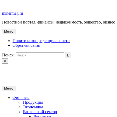
Перейти
к
minermag.ru
содержимому
Новостной портал, финансы, недвижимость, общество, бизнес
Меню
Политика конфиденциальности
Обратная связь
Поиск:
×
minermag.ru
Новостной портал, финансы, недвижимость, общество, бизнес
Меню
Финансы
Продукция
Экономика
Банковский сектор
Депозиты