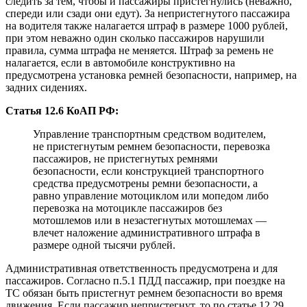
следить за тем, чтобы и пассажиры пристегнулись (неважно,
спереди или сзади они едут). За непристегнутого пассажира
на водителя также налагается штраф в размере 1000 рублей,
при этом неважно один сколько пассажиров нарушили
правила, сумма штрафа не меняется. Штраф за ремень не
налагается, если в автомобиле конструктивно на
предусмотрена установка ремней безопасности, например, на
задних сидениях.
Статья 12.6 КоАП РФ:
Управление транспортным средством водителем,
не пристегнутым ремнем безопасности, перевозка
пассажиров, не пристегнутых ремнями
безопасности, если конструкцией транспортного
средства предусмотрены ремни безопасности, а
равно управление мотоциклом или мопедом либо
перевозка на мотоцикле пассажиров без
мотошлемов или в незастегнутых мотошлемах —
влечет наложение административного штрафа в
размере одной тысячи рублей.
Административная ответственность предусмотрена и для
пассажиров. Согласно п.5.1 ПДД пассажир, при поездке на
ТС обязан быть пристегнут ремнем безопасности во время
движения. Если пассажир непристегнут, то по статье 12.29