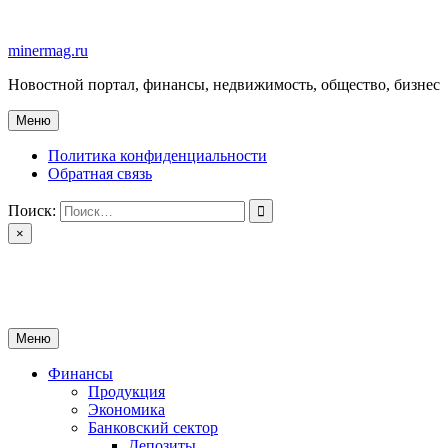
Перейти
к
minermag.ru
содержимому
Новостной портал, финансы, недвижимость, общество, бизнес
Меню
Политика конфиденциальности
Обратная связь
Поиск:
×
minermag.ru
Новостной портал, финансы, недвижимость, общество, бизнес
Меню
Финансы
Продукция
Экономика
Банковский сектор
Депозиты