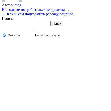
Автор:
mag
Навигация
Выгодные потребительские кредиты →
← Как и чем подкормить рассаду огурцов
по
Поиск
записям
Поиск