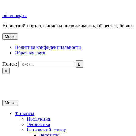
Перейти
к
minermag.ru
содержимому
Новостной портал, финансы, недвижимость, общество, бизнес
Меню
Политика конфиденциальности
Обратная связь
Поиск:
×
minermag.ru
Новостной портал, финансы, недвижимость, общество, бизнес
Меню
Финансы
Продукция
Экономика
Банковский сектор
Депозиты