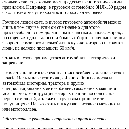
столько человек, сколько мест предусмотрено техническими
правилами. Например, в грузовом автомобиле ЗИЛ-130 рядом
с водителем могут находиться только два человека.
Группам людей ехать в кузове грузового автомобиля можно
лишь в том случае, если он специально для этого
приспособлен: в нем должны быть сиденья для пассажиров, а
на сиденьях вдоль заднего и боковых бортов прочные спинки.
Скорость грузового автомобиля, в кузове которого находятся
люди, не должна превышать 60 км/ч.
Стоять в кузове движущегося автомобиля категорически
запрещено.
Не все транспортные средства приспособлены для перевозки
людей. Нельзя перевозить людей вне кабины самосвала,
автомобиля-цистерны, трактора и других
специализированных автомобилей, самоходных машин и
механизмов, конструкция которых не приспособлена для
перевозки людей, а также на грузовом прицепе или
полуприцепе. Нельзя ехать и в кузове грузового мотоцикла
или мотороллера.
Обсуждение с учащимися дорожного происшествия:
Группа туристов попросила водителя грузовика довезти их до