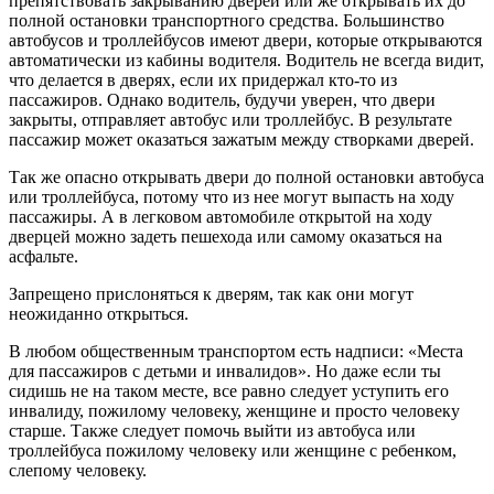
препятствовать закрыванию дверей или же открывать их до
полной остановки транспортного средства. Большинство
автобусов и троллейбусов имеют двери, которые открываются
автоматически из кабины водителя. Водитель не всегда видит,
что делается в дверях, если их придержал кто-то из
пассажиров. Однако водитель, будучи уверен, что двери
закрыты, отправляет автобус или троллейбус. В результате
пассажир может оказаться зажатым между створками дверей.
Так же опасно открывать двери до полной остановки автобуса
или троллейбуса, потому что из нее могут выпасть на ходу
пассажиры. А в легковом автомобиле открытой на ходу
дверцей можно задеть пешехода или самому оказаться на
асфальте.
Запрещено прислоняться к дверям, так как они могут
неожиданно открыться.
В любом общественным транспортом есть надписи: «Места
для пассажиров с детьми и инвалидов». Но даже если ты
сидишь не на таком месте, все равно следует уступить его
инвалиду, пожилому человеку, женщине и просто человеку
старше. Также следует помочь выйти из автобуса или
троллейбуса пожилому человеку или женщине с ребенком,
слепому человеку.