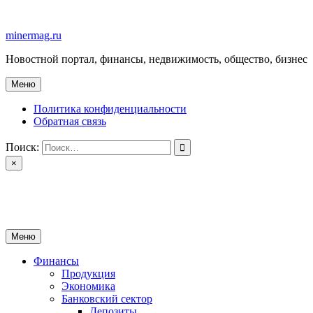
Перейти
к
minermag.ru
содержимому
Новостной портал, финансы, недвижимость, общество, бизнес
Меню
Политика конфиденциальности
Обратная связь
Поиск:
×
minermag.ru
Новостной портал, финансы, недвижимость, общество, бизнес
Меню
Финансы
Продукция
Экономика
Банковский сектор
Депозиты