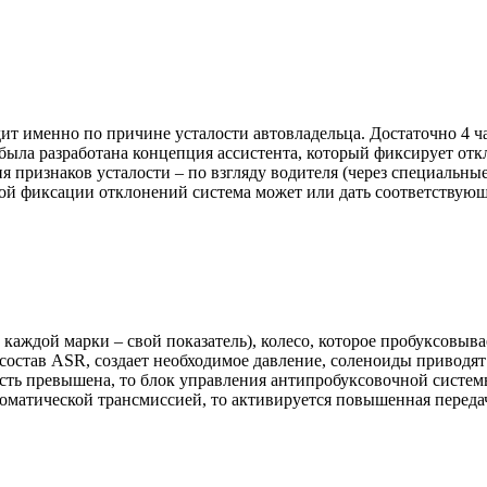
дит именно по причине усталости автовладельца. Достаточно 4 ч
была разработана концепция ассистента, который фиксирует отк
 признаков усталости – по взгляду водителя (через специальны
ой фиксации отклонений система может или дать соответствующ
 каждой марки – свой показатель), колесо, которое пробуксовыв
 состав ASR, создает необходимое давление, соленоиды приводят
сть превышена, то блок управления антипробуксовочной системы 
оматической трансмиссией, то активируется повышенная переда