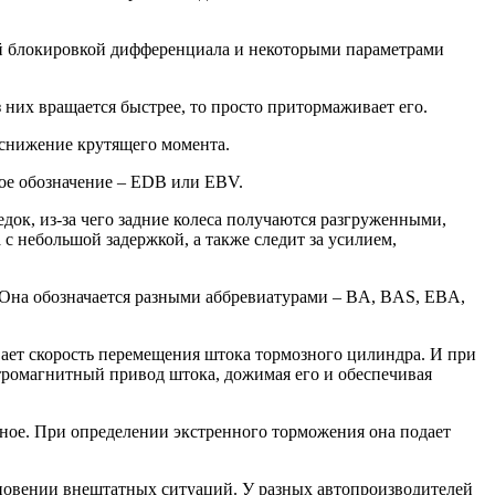
ной блокировкой дифференциала и некоторыми параметрами
 них вращается быстрее, то просто притормаживает его.
я снижение крутящего момента.
вое обозначение – EDB или EBV.
ок, из-за чего задние колеса получаются разгруженными,
с небольшой задержкой, а также следит за усилием,
Она обозначается разными аббревиатурами – BA, BAS, EBA,
ивает скорость перемещения штока тормозного цилиндра. И при
ктромагнитный привод штока, дожимая его и обеспечивая
иное. При определении экстренного торможения она подает
новении внештатных ситуаций. У разных автопроизводителей