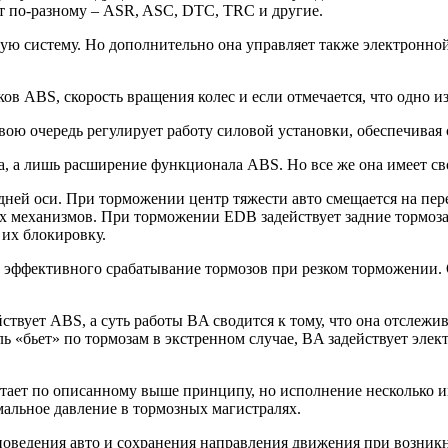
т по-разному – ASR, ASC, DTC, TRC и другие.
озную систему. Но дополнительно она управляет также электрон
в ABS, скорость вращения колес и если отмечается, что одно из
свою очередь регулирует работу силовой установки, обеспечива
а, а лишь расширение функционала ABS. Но все же она имеет с
ей оси. При торможении центр тяжести авто смещается на перед
х механизмов. При торможении EDB задействует задние тормоза 
 их блокировку.
 эффективного срабатывание тормозов при резком торможении. 
йствует ABS, а суть работы BA сводится к тому, что она отслеж
ль «бьет» по тормозам в экстренном случае, BA задействует эле
ботает по описанному выше принципу, но исполнение несколько 
мальное давление в тормозных магистралях.
поведения авто и сохранения направления движения при возник