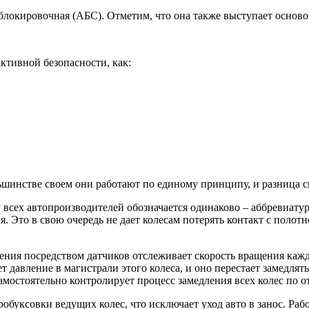
иблокировочная (АБС). Отметим, что она также выступает осново
ктивной безопасности, как:
шинстве своем они работают по единому принципу, и разница с
 всех автопроизводителей обозначается одинаково – аббревиатур
Это в свою очередь не дает колесам потерять контакт с полотно
ния посредством датчиков отслеживает скорость вращения каждо
 давление в магистрали этого колеса, и оно перестает замедлять
амостоятельно контролирует процесс замедления всех колес по о
буксовки ведущих колес, что исключает уход авто в занос. Раб