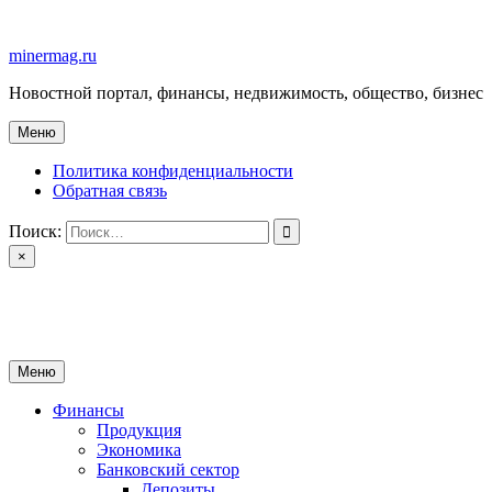
Перейти
к
minermag.ru
содержимому
Новостной портал, финансы, недвижимость, общество, бизнес
Меню
Политика конфиденциальности
Обратная связь
Поиск:
×
minermag.ru
Новостной портал, финансы, недвижимость, общество, бизнес
Меню
Финансы
Продукция
Экономика
Банковский сектор
Депозиты