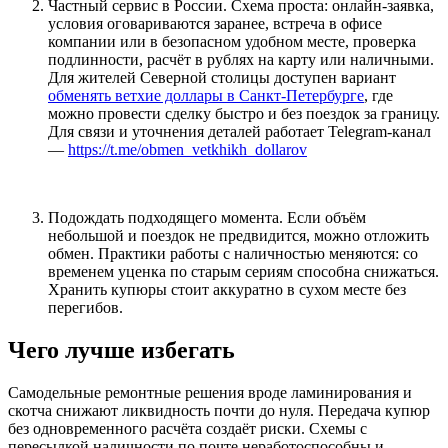
Частный сервис в России. Схема проста: онлайн-заявка,
условия оговариваются заранее, встреча в офисе
компании или в безопасном удобном месте, проверка
подлинности, расчёт в рублях на карту или наличными.
Для жителей Северной столицы доступен вариант
обменять ветхие доллары в Санкт-Петербурге
, где
можно провести сделку быстро и без поездок за границу.
Для связи и уточнения деталей работает Telegram-канал
—
https://t.me/obmen_vetkhikh_dollarov
Подождать подходящего момента. Если объём
небольшой и поездок не предвидится, можно отложить
обмен. Практики работы с наличностью меняются: со
временем уценка по старым сериям способна снижаться.
Хранить купюры стоит аккуратно в сухом месте без
перегибов.
Чего лучше избегать
Самодельные ремонтные решения вроде ламинирования и
скотча снижают ликвидность почти до нуля. Передача купюр
без одновременного расчёта создаёт риски. Схемы с
пересылкой наличности по почте неработоспособны и