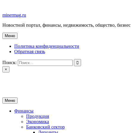
Перейти
к
minermag.ru
содержимому
Новостной портал, финансы, недвижимость, общество, бизнес
Меню
Политика конфиденциальности
Обратная связь
Поиск:
×
minermag.ru
Новостной портал, финансы, недвижимость, общество, бизнес
Меню
Финансы
Продукция
Экономика
Банковский сектор
Депозиты