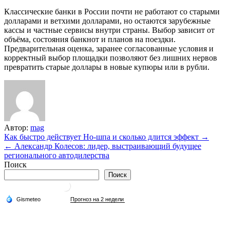
Классические банки в России почти не работают со старыми
долларами и ветхими долларами, но остаются зарубежные
кассы и частные сервисы внутри страны. Выбор зависит от
объёма, состояния банкнот и планов на поездки.
Предварительная оценка, заранее согласованные условия и
корректный выбор площадки позволяют без лишних нервов
превратить старые доллары в новые купюры или в рубли.
Автор:
mag
Навигация
Как быстро действует Но-шпа и сколько длится эффект →
← Александр Колесов: лидер, выстраивающий будущее
по
регионального автодилерства
записям
Поиск
Поиск