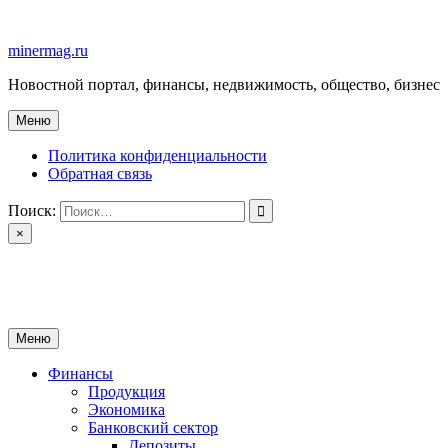
Перейти
к
minermag.ru
содержимому
Новостной портал, финансы, недвижимость, общество, бизнес
Меню
Политика конфиденциальности
Обратная связь
Поиск:
×
minermag.ru
Новостной портал, финансы, недвижимость, общество, бизнес
Меню
Финансы
Продукция
Экономика
Банковский сектор
Депозиты