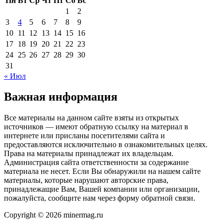
Пн
Вт
Ср
Чт
Пт
Сб
Вс
1
2
3
4
5
6
7
8
9
10
11
12
13
14
15
16
17
18
19
20
21
22
23
24
25
26
27
28
29
30
31
« Июл
Важная информация
Все материалы на данном сайте взяты из открытых
источников — имеют обратную ссылку на материал в
интернете или присланы посетителями сайта и
предоставляются исключительно в ознакомительных целях.
Права на материалы принадлежат их владельцам.
Администрация сайта ответственности за содержание
материала не несет. Если Вы обнаружили на нашем сайте
материалы, которые нарушают авторские права,
принадлежащие Вам, Вашей компании или организации,
пожалуйста, сообщите нам через форму обратной связи.
Copyright © 2026 minermag.ru