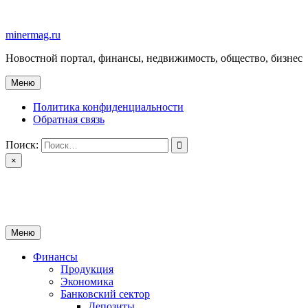
Перейти
к
minermag.ru
содержимому
Новостной портал, финансы, недвижимость, общество, бизнес
Меню
Политика конфиденциальности
Обратная связь
Поиск:
×
minermag.ru
Новостной портал, финансы, недвижимость, общество, бизнес
Меню
Финансы
Продукция
Экономика
Банковский сектор
Депозиты