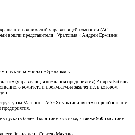
рекращении полномочий управляющей компании (АО
торый вошли представители «Уралхима»: Андрей Ермизин,
имический комбинат «Уралхима».
иазот» (управляющая компания предприятия) Андрея Бобкова,
ственного комитета и прокуратуры заявление, в котором
дии.
 структурам Мазепина АО «Химактивинвест» о приобретении
 предприятия.
пускать более 3 млн тонн аммиака, а также 960 тыс. тонн
жащего бизнесмену Сергею Махлаю.