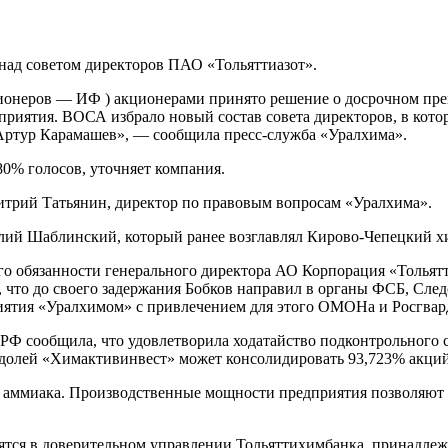
над советом директоров ПАО «Тольяттиазот».
ционеров — ИФ ) акционерами принято решение о досрочном п
дприятия. ВОСА избрало новый состав совета директоров, в ко
ртур Карамашев», — сообщила пресс-служба «Уралхима».
% голосов, уточняет компания.
итрий Татьянин, директор по правовым вопросам «Уралхима».
лий Шаблинский, который ранее возглавлял Кирово-Чепецкий х
 обязанности генерального директора АО Корпорация «Тольятт
 что до своего задержания Бобков направил в органы ФСБ, След
риятия «Уралхимом» с привлечением для этого ОМОНа и Росгвар
РФ сообщила, что удовлетворила ходатайство подконтрольного
 долей «Химактивинвест» может консолидировать 93,723% акций
аммиака. Производственные мощности предприятия позволяют вы
ятся в доверительном управлении Тольяттихимбанка, принадле