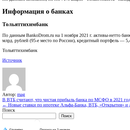
Информация о банках
Тольяттихимбанк
По данным BankoDrom.ru на 1 ноября 2021 г. активы-нетто банк
млрд. рублей (95-е место по России), кредитный портфель — 5,
Тольяттихимбанк
Источник
Автор:
mag
Навигация
В ВТБ считают, что чистая прибыль банка по МСФО в 2021 го
← Новые ставки по ипотеке Альфа-Банка, ВТБ, ​»Открытия» и 
по
Поиск
записям
Поиск