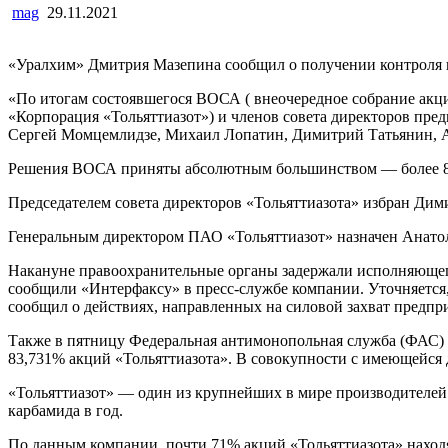
mag
29.11.2021
«Уралхим» Дмитрия Мазепина сообщил о получении контроля 
«По итогам состоявшегося ВОСА ( внеочередное собрание ак
«Корпорация «Тольяттиазот») и членов совета директоров пре
Сергей Момцемлидзе, Михаил Лопатин, Димитрий Татьянин, А
Решения ВОСА приняты абсолютным большинством — более 80
Председателем совета директоров «Тольяттиазота» избран Дим
Генеральным директором ПАО «Тольяттиазот» назначен Анато
Накануне правоохранительные органы задержали исполняющего
сообщили «Интерфаксу» в пресс-службе компании. Уточняется,
сообщил о действиях, направленных на силовой захват предп
Также в пятницу Федеральная антимонопольная служба (ФАС) 
83,731% акций «Тольяттиазота». В совокупности с имеющейся
«Тольяттиазот» — один из крупнейших в мире производителей 
карбамида в год.
По данным компании, почти 71% акций «Тольяттиазота» наход