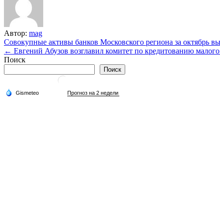
Автор:
mag
Навигация
Совокупные активы банков Московского региона за октябрь в
← ​Евгений Абузов возглавил комитет по кредитованию малого
по
Поиск
записям
Поиск