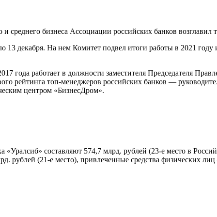
 среднего бизнеса Ассоциации российских банков возглавил т
о 13 декабря. На нем Комитет подвел итоги работы в 2021 году
2017 года работает в должности заместителя Председателя Прав
рвого рейтинга топ-менеджеров российских банков — руководите
ческим центром «БизнесДром».
а «Уралсиб» составляют 574,7 млрд. рублей (23-е место в Росси
рд. рублей (21-е место), привлеченные средства физических лиц 