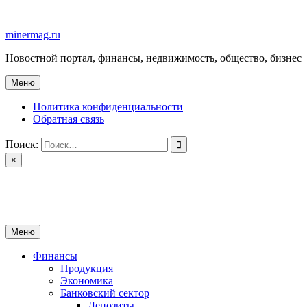
Перейти
к
minermag.ru
содержимому
Новостной портал, финансы, недвижимость, общество, бизнес
Меню
Политика конфиденциальности
Обратная связь
Поиск:
×
minermag.ru
Новостной портал, финансы, недвижимость, общество, бизнес
Меню
Финансы
Продукция
Экономика
Банковский сектор
Депозиты