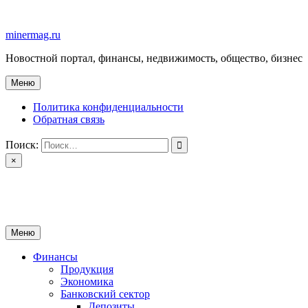
Перейти
к
minermag.ru
содержимому
Новостной портал, финансы, недвижимость, общество, бизнес
Меню
Политика конфиденциальности
Обратная связь
Поиск:
×
minermag.ru
Новостной портал, финансы, недвижимость, общество, бизнес
Меню
Финансы
Продукция
Экономика
Банковский сектор
Депозиты