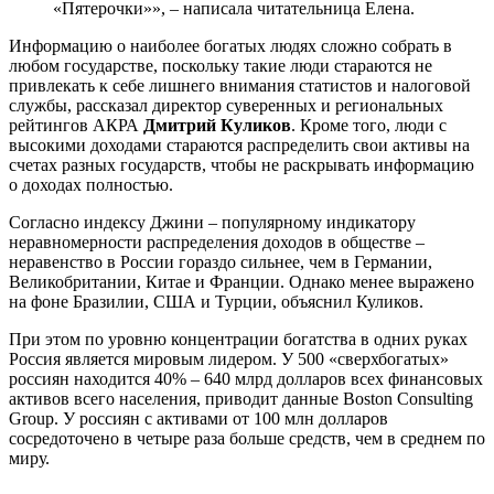
«Пятерочки»», – написала читательница Елена.
Информацию о наиболее богатых людях сложно собрать в
любом государстве, поскольку такие люди стараются не
привлекать к себе лишнего внимания статистов и налоговой
службы, рассказал директор суверенных и региональных
рейтингов АКРА
Дмитрий Куликов
. Кроме того, люди с
высокими доходами стараются распределить свои активы на
счетах разных государств, чтобы не раскрывать информацию
о доходах полностью.
Согласно индексу Джини – популярному индикатору
неравномерности распределения доходов в обществе –
неравенство в России гораздо сильнее, чем в Германии,
Великобритании, Китае и Франции. Однако менее выражено
на фоне Бразилии, США и Турции, объяснил Куликов.
При этом по уровню концентрации богатства в одних руках
Россия является мировым лидером. У 500 «сверхбогатых»
россиян находится 40% – 640 млрд долларов всех финансовых
активов всего населения, приводит данные Boston Consulting
Group. У россиян с активами от 100 млн долларов
сосредоточено в четыре раза больше средств, чем в среднем по
миру.