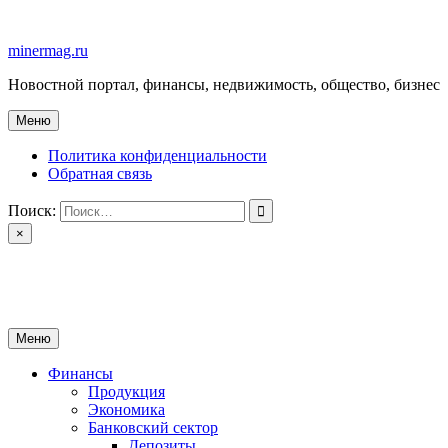
Перейти
к
minermag.ru
содержимому
Новостной портал, финансы, недвижимость, общество, бизнес
Меню
Политика конфиденциальности
Обратная связь
Поиск:
×
minermag.ru
Новостной портал, финансы, недвижимость, общество, бизнес
Меню
Финансы
Продукция
Экономика
Банковский сектор
Депозиты