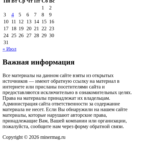
Пн
Вт
Ср
Чт
Пт
Сб
Вс
1
2
3
4
5
6
7
8
9
10
11
12
13
14
15
16
17
18
19
20
21
22
23
24
25
26
27
28
29
30
31
« Июл
Важная информация
Все материалы на данном сайте взяты из открытых
источников — имеют обратную ссылку на материал в
интернете или присланы посетителями сайта и
предоставляются исключительно в ознакомительных целях.
Права на материалы принадлежат их владельцам.
Администрация сайта ответственности за содержание
материала не несет. Если Вы обнаружили на нашем сайте
материалы, которые нарушают авторские права,
принадлежащие Вам, Вашей компании или организации,
пожалуйста, сообщите нам через форму обратной связи.
Copyright © 2026 minermag.ru