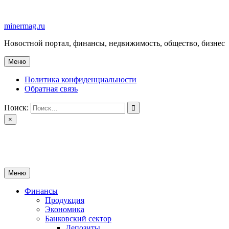
Перейти
к
minermag.ru
содержимому
Новостной портал, финансы, недвижимость, общество, бизнес
Меню
Политика конфиденциальности
Обратная связь
Поиск:
×
minermag.ru
Новостной портал, финансы, недвижимость, общество, бизнес
Меню
Финансы
Продукция
Экономика
Банковский сектор
Депозиты