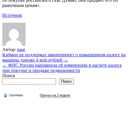
по покупке российского газа. Думаю, они продают его по
рыночным ценам».
Источник
Автор:
mag
Навигация
Кабмин не поддержал законопроект о повышенном налоге на
машины дороже 4 млн рублей →
по
← ФНС России напомнила об изменениях в расчете налога
записям
при покупке и продаже недвижимости
Поиск
Поиск