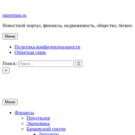
Перейти
к
minermag.ru
содержимому
Новостной портал, финансы, недвижимость, общество, бизнес
Меню
Политика конфиденциальности
Обратная связь
Поиск:
×
minermag.ru
Новостной портал, финансы, недвижимость, общество, бизнес
Меню
Финансы
Продукция
Экономика
Банковский сектор
Депозиты