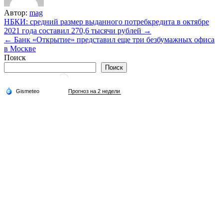
Автор:
mag
Навигация
НБКИ: средний размер выданного потребкредита в октябре
2021 года составил 270,6 тысячи рублей →
по
← Банк «Открытие» представил еще три безбумажных офиса
записям
в Москве
Поиск
Поиск