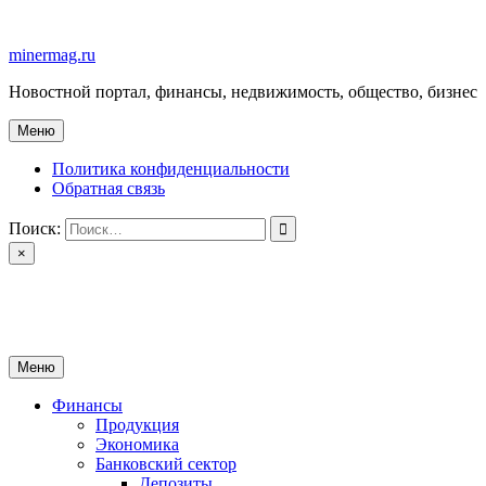
Перейти
к
minermag.ru
содержимому
Новостной портал, финансы, недвижимость, общество, бизнес
Меню
Политика конфиденциальности
Обратная связь
Поиск:
×
minermag.ru
Новостной портал, финансы, недвижимость, общество, бизнес
Меню
Финансы
Продукция
Экономика
Банковский сектор
Депозиты