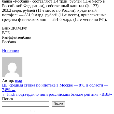
банка «Росбанк» составляют 1,4 трлн. рублей (11-е место в
Российской Федерации), собственный капитал (ф. 123) —
203,2 млрд. рублей (11-е место по России), кредитный
портфель — 881,9 млрд. рублей (11-е место), привлеченные
средства физических лиц — 291,6 млрд. (12-е место по РФ).
Банк ДОМ.РФ
ВТБ
Райффайзенбанк
Росбанк
Источник
Автор:
mag
Навигация
ЦБ: средняя ставка по ипотеке в Москве — 8%, в области —
7,8% →
по
← ​Fitch подтвердило пяти российским банкам рейтинг «BBB»
записям
Поиск
Поиск