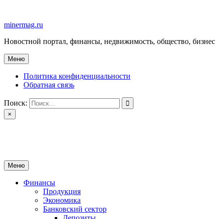
Перейти
к
minermag.ru
содержимому
Новостной портал, финансы, недвижимость, общество, бизнес
Меню
Политика конфиденциальности
Обратная связь
Поиск:
×
minermag.ru
Новостной портал, финансы, недвижимость, общество, бизнес
Меню
Финансы
Продукция
Экономика
Банковский сектор
Депозиты