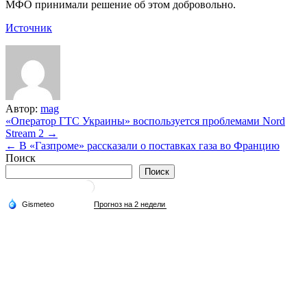
МФО принимали решение об этом добровольно.
Источник
Автор:
mag
Навигация
«Оператор ГТС Украины» воспользуется проблемами Nord
Stream 2 →
по
← В «Газпроме» рассказали о поставках газа во Францию
записям
Поиск
Поиск