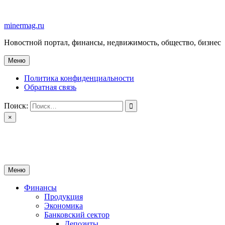
Перейти
к
minermag.ru
содержимому
Новостной портал, финансы, недвижимость, общество, бизнес
Меню
Политика конфиденциальности
Обратная связь
Поиск:
×
minermag.ru
Новостной портал, финансы, недвижимость, общество, бизнес
Меню
Финансы
Продукция
Экономика
Банковский сектор
Депозиты