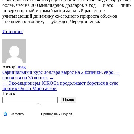
более, чем на 200 миллиардов долларов в год — и это — лишь
поверхностный и самый минимальный расчет, не
учитывающий динамику ежегодного прироста объемов
внешней торговли», — убежден Чередниченко.
Источник
Автор:
mag
Навигация
Официальный курс доллара вырос на 2 копейки, евро —
снизился на 35 копеек →
по
← Экс-акционеры ЮКОСа продолжают бороться в суде
записям
против Ольги Миримской
Поиск
Поиск