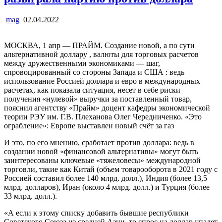
mag
02.04.2022
МОСКВА, 1 апр — ПРАЙМ. Создание новой, а по сути
альтернативной доллару , валюты для торговых расчетов
между дружественными экономиками — шаг,
спровоцированный со стороны Запада и США : ведь
использование Россией доллара и евро в международных
расчетах, как показала ситуация, несет в себе риски
получения «нулевой» выручки за поставленный товар,
пояснил агентству «Прайм» доцент кафедры экономической
теории РЭУ им. Г.В. Плеханова Олег Чередниченко. «Это
ограбление»: Европе выставлен новый счёт за газ
И это, по его мнению, сработает против доллара: ведь в
создании новой «финансовой альтернативы» могут быть
заинтересованы ключевые «тяжеловесы» международной
торговли, такие как Китай (объем товарооборота в 2021 году с
Россией составил более 140 млрд. долл.), Индия (более 13,5
млрд. долларов), Иран (около 4 млрд. долл.) и Турция (более
33 млрд. долл.).
«А если к этому списку добавить бывшие республики
Советского Союза из средней Азии, то спрос на доллар упадет