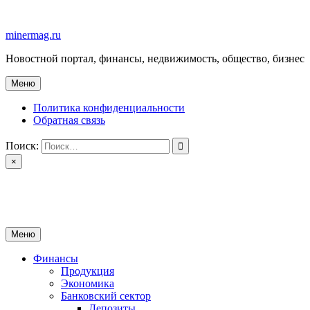
Перейти
к
minermag.ru
содержимому
Новостной портал, финансы, недвижимость, общество, бизнес
Меню
Политика конфиденциальности
Обратная связь
Поиск:
×
minermag.ru
Новостной портал, финансы, недвижимость, общество, бизнес
Меню
Финансы
Продукция
Экономика
Банковский сектор
Депозиты