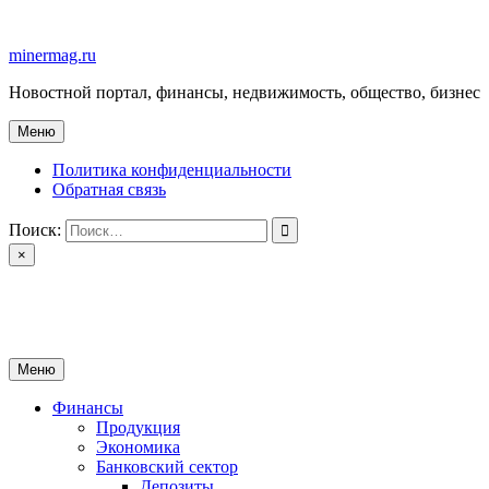
Перейти
к
minermag.ru
содержимому
Новостной портал, финансы, недвижимость, общество, бизнес
Меню
Политика конфиденциальности
Обратная связь
Поиск:
×
minermag.ru
Новостной портал, финансы, недвижимость, общество, бизнес
Меню
Финансы
Продукция
Экономика
Банковский сектор
Депозиты