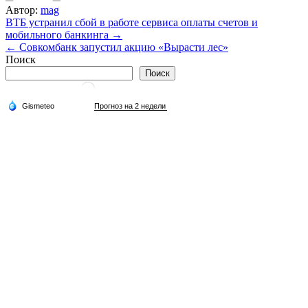
Автор:
mag
Навигация
ВТБ устранил сбой в работе сервиса оплаты счетов и
мобильного банкинга →
по
← ​Совкомбанк запустил акцию «Вырасти лес»
записям
Поиск
Поиск