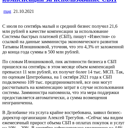
mag
21.10.2021
С июля по сентябрь малый и средний бизнес получил 21,6
млн рублей в качестве компенсации за использование
Системы быстрых платежей (СБП), пишут «Известия» со
ссылкой на данные замминистра экономического развития
Татьяны Илюшниковой, уточняя, что это 4,3% от заложенной
до конца года суммы в 500 млн рублей.
По словам Илюшниковой, пик активности бизнеса в СБП
пришелся на сентябрь: в этом месяце объем компенсаций
превысил 11 млн рублей, их получат более 14 тыс. МСП. Так,
по оценкам Центробанка, на 1 октября 2021 года к СБП
подключено 109 тыс. предпринимателей, все они могут
рассчитывать на компенсацию затрат в случае использования
системы. Замминистра напомнила, что эта мера поддержки
предоставляется автоматически, а сумма возмещения
неограниченна.
В Делобанке эта услуга крайне востребована, заявил бизнес-
директор организации Алексей Трегубов. «Сейчас мы видим
ежемесячный прирост объема СБП в оплатах покупок и услуг
на 10%—20%. В сентябре зафиксировано увеличение на 44%,