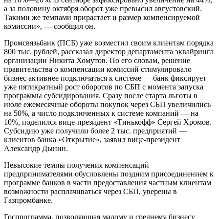
а за половину октября оборот уже превысил августовский.
Такими же темпами прирастает и размер компенсируемой
комиссии», — сообщил он.
Промсвязьбанк (ПСБ) уже возместил своим клиентам порядка
800 тыс. рублей, рассказал директор департамента эквайринга
организации Никита Хомутов. По его словам, решение
правительства о компенсации комиссий стимулировало
бизнес активнее подключаться к системе — банк фиксирует
уже пятикратный рост оборотов по СБП с момента запуска
программы субсидирования. Сразу после старта льготы в
июле ежемесячные обороты покупок через СБП увеличились
на 50%, а число подключенных к системе компаний — на
10%, поделился вице-президент «Тинькофф» Сергей Хромов.
Субсидию уже получили более 2 тыс. предприятий —
клиентов банка «Открытие», заявил вице-президент
Александр Дынин.
Невысокие темпы получения компенсаций
предпринимателями обусловлены поздним присоединением к
программе банков в части предоставления частным клиентам
возможности расплачиваться через СБП, уверены в
Газпромбанке.
Госпрограмма, позволяющая малому и среднему бизнесу