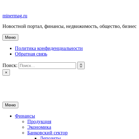
Перейти
к
minermag.ru
содержимому
Новостной портал, финансы, недвижимость, общество, бизнес
Меню
Политика конфиденциальности
Обратная связь
Поиск:
×
minermag.ru
Новостной портал, финансы, недвижимость, общество, бизнес
Меню
Финансы
Продукция
Экономика
Банковский сектор
Депозиты