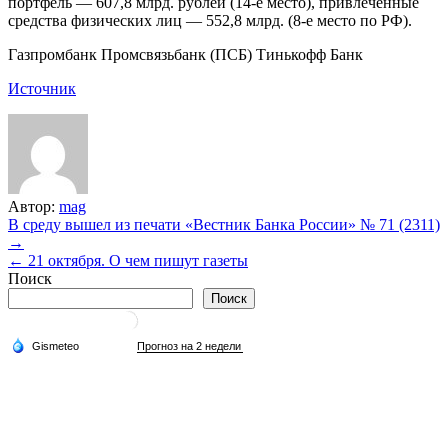
портфель — 607,8 млрд. рублей (14-е место), привлеченные
средства физических лиц — 552,8 млрд. (8-е место по РФ).
Газпромбанк
Промсвязьбанк (ПСБ)
Тинькофф Банк
Источник
Автор:
mag
Навигация
В среду вышел из печати «Вестник Банка России» № 71 (2311)
→
по
← 21 октября. О чем пишут газеты
записям
Поиск
Поиск