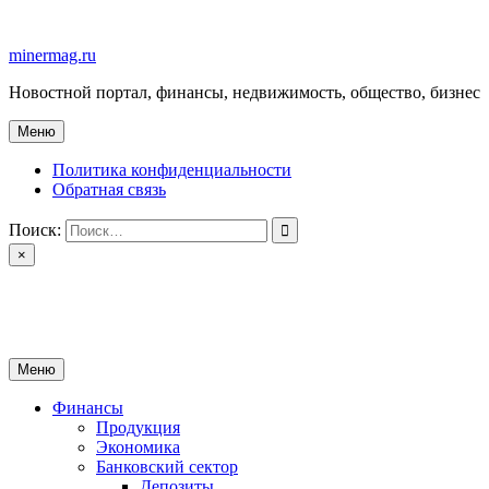
Перейти
к
minermag.ru
содержимому
Новостной портал, финансы, недвижимость, общество, бизнес
Меню
Политика конфиденциальности
Обратная связь
Поиск:
×
minermag.ru
Новостной портал, финансы, недвижимость, общество, бизнес
Меню
Финансы
Продукция
Экономика
Банковский сектор
Депозиты