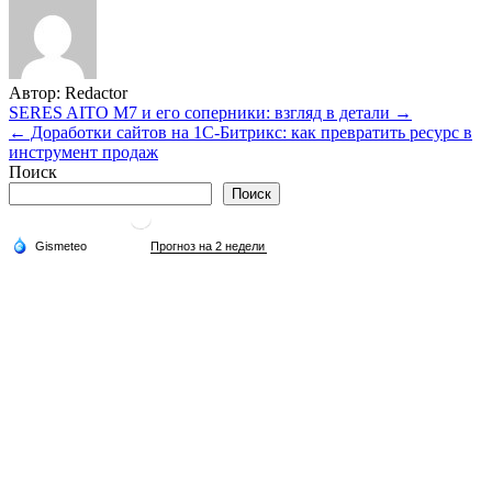
Автор:
Redactor
Навигация
SERES AITO M7 и его соперники: взгляд в детали →
← Доработки сайтов на 1С‑Битрикс: как превратить ресурс в
по
инструмент продаж
записям
Поиск
Поиск