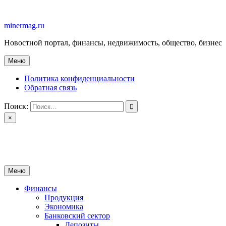
Перейти
к
minermag.ru
содержимому
Новостной портал, финансы, недвижимость, общество, бизнес
Меню
Политика конфиденциальности
Обратная связь
Поиск:
×
minermag.ru
Новостной портал, финансы, недвижимость, общество, бизнес
Меню
Финансы
Продукция
Экономика
Банковский сектор
Депозиты