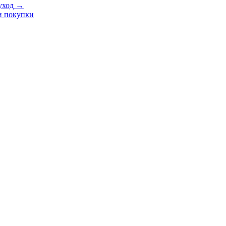
 уход →
и покупки