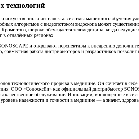
х технологий
ого искусственного интеллекта: системы машинного обучения у
обных алгоритмов с видеопотоком эндоскопа может существенно
. Кроме того, широко обсуждается телемедицина, когда ведущие
г в отдалённых регионах.
 SONOSCAPE и открывают перспективы к внедрению дополните
 совместная работа дистрибьюторов и разработчиков позволит 
лов технологического прорыва в медицине. Он сочетает в себе
 лечения. ООО «Соноскейп» как официальный дистрибьютор 
вая качественное обслуживание. Инновации, воплощённые в сис
 уровень надежности и точности в медицине — а значит, здоровь