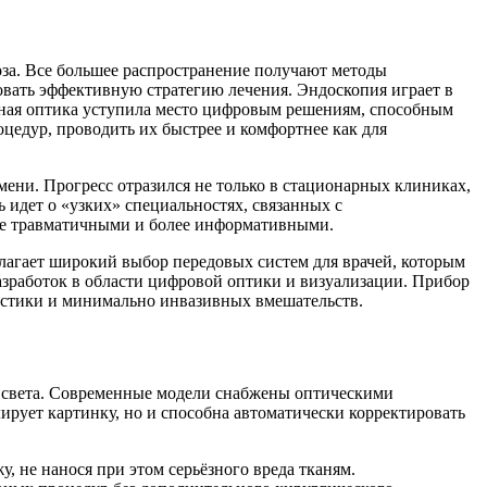
за. Все большее распространение получают методы
вать эффективную стратегию лечения. Эндоскопия играет в
нная оптика уступила место цифровым решениям, способным
цедур, проводить их быстрее и комфортнее как для
ени. Прогресс отразился не только в стационарных клиниках,
 идет о «узких» специальностях, связанных с
нее травматичными и более информативными.
ет широкий выбор передовых систем для врачей, которым
азработок в области цифровой оптики и визуализации. Прибор
ностики и минимально инвазивных вмешательств.
м света. Современные модели снабжены оптическими
рует картинку, но и способна автоматически корректировать
, не нанося при этом серьёзного вреда тканям.