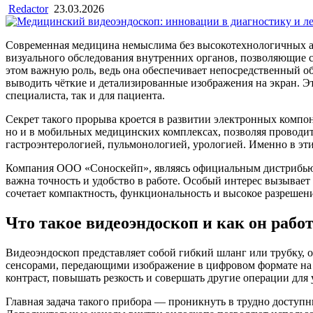
Redactor
23.03.2026
Современная медицина немыслима без высокотехнологичных а
визуального обследования внутренних органов, позволяющие 
этом важную роль, ведь она обеспечивает непосредственный 
выводить чёткие и детализированные изображения на экран. Эт
специалиста, так и для пациента.
Секрет такого прорыва кроется в развитии электронных компо
но и в мобильных медицинских комплексах, позволяя проводить
гастроэнтерологией, пульмонологией, урологией. Именно в э
Компания ООО «Соноскейп», являясь официальным дистрибь
важна точность и удобство в работе. Особый интерес вызывает
сочетает компактность, функциональность и высокое разреше
Что такое видеоэндоскоп и как он рабо
Видеоэндоскоп представляет собой гибкий шланг или трубку,
сенсорами, передающими изображение в цифровом формате на м
контраст, повышать резкость и совершать другие операции дл
Главная задача такого прибора — проникнуть в трудно доступны