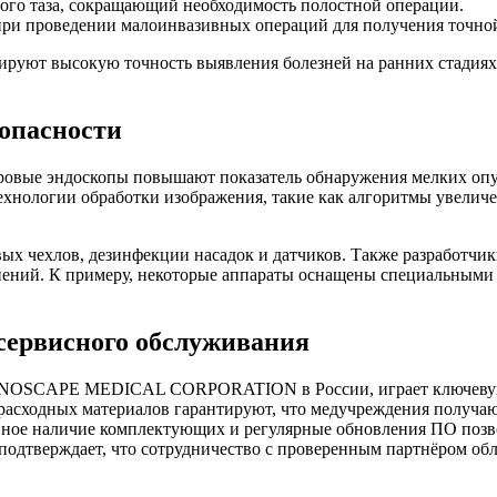
лого таза, сокращающий необходимость полостной операции.
при проведении малоинвазивных операций для получения точно
ируют высокую точность выявления болезней на ранних стадиях
зопасности
ровые эндоскопы повышают показатель обнаружения мелких опух
хнологии обработки изображения, такие как алгоритмы увеличе
ых чехлов, дезинфекции насадок и датчиков. Также разработчи
жнений. К примеру, некоторые аппараты оснащены специальным
сервисного обслуживания
ONOSCAPE MEDICAL CORPORATION в России, играет ключевую 
расходных материалов гарантируют, что медучреждения получа
ивное наличие комплектующих и регулярные обновления ПО позво
одтверждает, что сотрудничество с проверенным партнёром обл