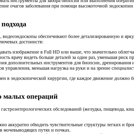
вать инструменты для забора биопсии или выполнения операти
жение очагов заболевания при помощи высокоточной эндоскопии
 подхода
, видеоэндоскопы обеспечивают более детализированную и ярку
ключевых достоинств:
авать изображение в Full HD или выше, что значительно облегч
ость врачу видеть больше деталей за один раз, уменьшая риск п
ния дополнительных инструментов для биопсии, дренирования 
ов управления, меньшая нагрузка на руки и на зрение специалис
ен в эндоскопической хирургии, где каждое движение должно б
о малых операций
те гастроэнтерологических обследований (желудка, пищевода, к
жно аккуратно обходить чувствительные структуры легких и бро
 в мочевыводящих путях и почках.