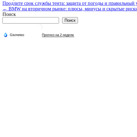
Навигация
Продлите срок службы тента: защита от погоды и правильный
← BMW на вторичном рынке: плюсы, минусы и скрытые риск
по
Поиск
записям
Поиск