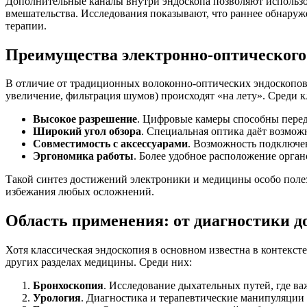
Дополнительные каналы внутри эндоскопа позволяют использо
вмешательства. Исследования показывают, что раннее обнару
терапии.
Преимущества электронно-оптического
В отличие от традиционных волоконно-оптических эндоскопов
увеличение, фильтрация шумов) происходят «на лету». Среди 
Высокое разрешение
. Цифровые камеры способны перед
Широкий угол обзора
. Специальная оптика даёт возможн
Совместимость с аксессуарами
. Возможность подключе
Эргономика работы
. Более удобное расположение орган
Такой синтез достижений электроники и медицины особо полез
избежания любых осложнений.
Область применения: от диагностики д
Хотя классическая эндоскопия в основном известна в контекс
других разделах медицины. Среди них:
Бронхоскопия
. Исследование дыхательных путей, где ва
Урология
. Диагностика и терапевтические манипуляции