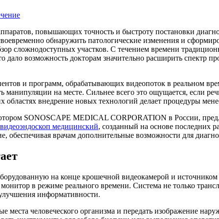
ппаратов, повышающих точность и быстроту постановки диагно
своевременно обнаружить патологические изменения и сформиро
обзор сложнодоступных участков. С течением времени традицио
о дало возможность докторам значительно расширить спектр про
нентов и программ, обрабатывающих видеопоток в реальном врем
 манипуляции на месте. Сильнее всего это ощущается, если речь
тих областях внедрение новых технологий делает процедуры ме
ютором SONOSCAPE MEDICAL CORPORATION в России, предлага
видеоэндоскоп медицинский
, созданный на основе последних р
ние, обеспечивая врачам дополнительные возможности для диаг
тает
 оборудованную на конце крошечной видеокамерой и источнико
онитор в режиме реального времени. Система не только трансли
я улучшения информативности.
е места человеческого организма и передать изображение наружу