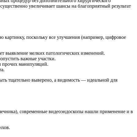
вных процедур без дополнительного хирургического
 существенно увеличивает шансы на благоприятный результат
ю картинку, поскольку все улучшения (например, цифровое
ает выявление мелких патологических изменений.
ропустить важные участки.
и прочих манипуляций.
та.
ыть тщательно выверено, а видимость — идеальной для
ишечника), современные видеоэндоскопы нашли применение и в
нхов.