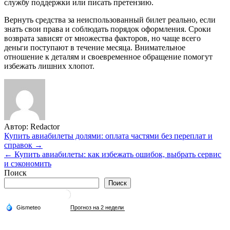
службу поддержки или писать претензию.
Вернуть средства за неиспользованный билет реально, если
знать свои права и соблюдать порядок оформления. Сроки
возврата зависят от множества факторов, но чаще всего
деньги поступают в течение месяца. Внимательное
отношение к деталям и своевременное обращение помогут
избежать лишних хлопот.
Автор:
Redactor
Навигация
Купить авиабилеты долями: оплата частями без переплат и
справок →
по
← Купить авиабилеты: как избежать ошибок, выбрать сервис
записям
и сэкономить
Поиск
Поиск