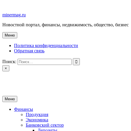
Перейти
к
minermag.ru
содержимому
Новостной портал, финансы, недвижимость, общество, бизнес
Меню
Политика конфиденциальности
Обратная связь
Поиск:
×
minermag.ru
Новостной портал, финансы, недвижимость, общество, бизнес
Меню
Финансы
Продукция
Экономика
Банковский сектор
Депозиты