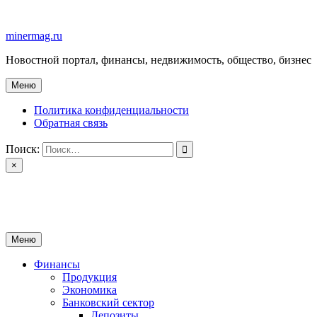
Перейти
к
minermag.ru
содержимому
Новостной портал, финансы, недвижимость, общество, бизнес
Меню
Политика конфиденциальности
Обратная связь
Поиск:
×
minermag.ru
Новостной портал, финансы, недвижимость, общество, бизнес
Меню
Финансы
Продукция
Экономика
Банковский сектор
Депозиты