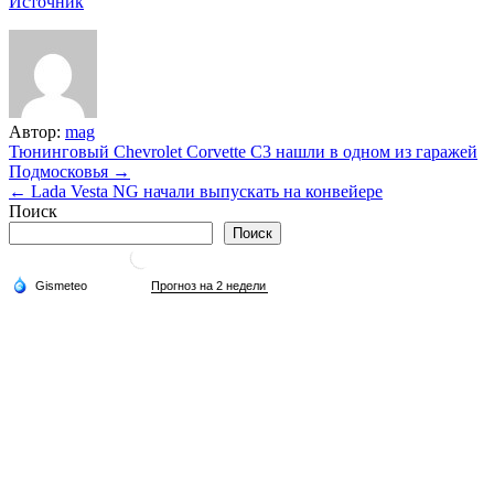
Источник
Автор:
mag
Навигация
Тюнинговый Chevrolet Corvette C3 нашли в одном из гаражей
Подмосковья →
по
← Lada Vesta NG начали выпускать на конвейере
записям
Поиск
Поиск