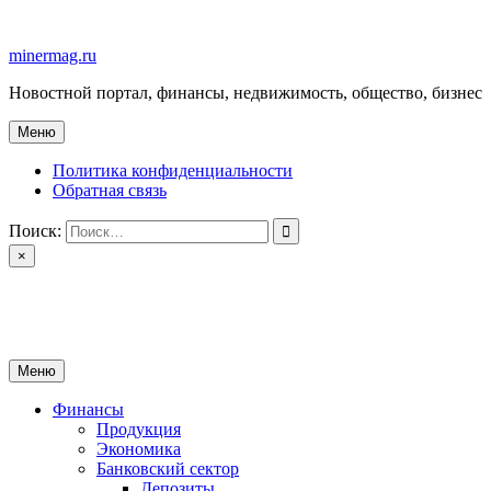
Перейти
к
minermag.ru
содержимому
Новостной портал, финансы, недвижимость, общество, бизнес
Меню
Политика конфиденциальности
Обратная связь
Поиск:
×
minermag.ru
Новостной портал, финансы, недвижимость, общество, бизнес
Меню
Финансы
Продукция
Экономика
Банковский сектор
Депозиты