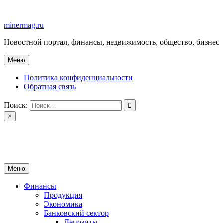
Перейти
к
minermag.ru
содержимому
Новостной портал, финансы, недвижимость, общество, бизнес
Меню
Политика конфиденциальности
Обратная связь
Поиск:
×
minermag.ru
Новостной портал, финансы, недвижимость, общество, бизнес
Меню
Финансы
Продукция
Экономика
Банковский сектор
Депозиты