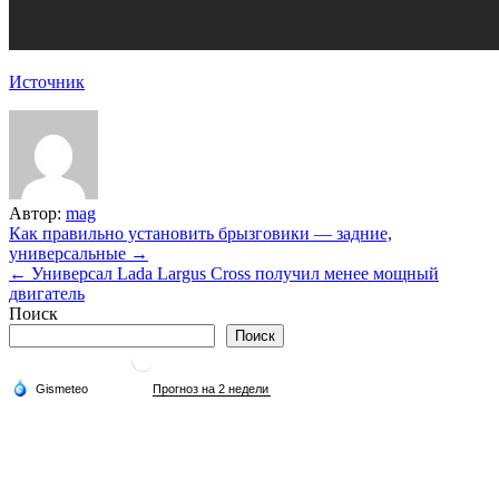
Источник
Автор:
mag
Навигация
Как правильно установить брызговики — задние,
универсальные →
по
← Универсал Lada Largus Cross получил менее мощный
записям
двигатель
Поиск
Поиск