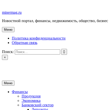
Перейти
к
minermag.ru
содержимому
Новостной портал, финансы, недвижимость, общество, бизнес
Меню
Политика конфиденциальности
Обратная связь
Поиск:
×
minermag.ru
Новостной портал, финансы, недвижимость, общество, бизнес
Меню
Финансы
Продукция
Экономика
Банковский сектор
Депозиты